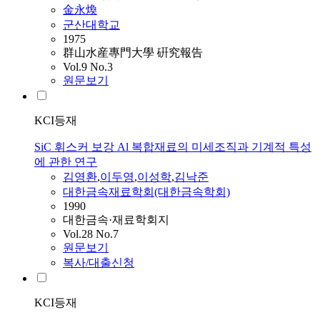
金永煥
군산대학교
1975
群山水産專門大學 硏究報告
Vol.9 No.3
원문보기
KCI등재
SiC 휘스커 보강 Al 복합재료의 미세조직과 기계적 특성
에 관한 연구
김영환
,
이두영
,
이성학
,
김낙준
대한금속재료학회(대한금속학회)
1990
대한금속·재료학회지
Vol.28 No.7
원문보기
복사/대출신청
KCI등재