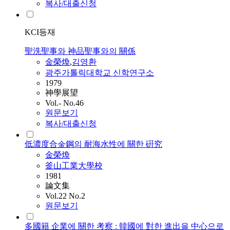
복사/대출신청
KCI등재
聖洗聖事와 神品聖事와의 關係
金榮煥
,
김영환
광주가톨릭대학교 신학연구소
1979
神學展望
Vol.- No.46
원문보기
복사/대출신청
低濃度合金鋼의 耐海水性에 關한 硏究
金榮煥
釜山工業大學校
1981
論文集
Vol.22 No.2
원문보기
多國籍 企業에 關한 考察 : 韓國에 對한 進出을 中心으로