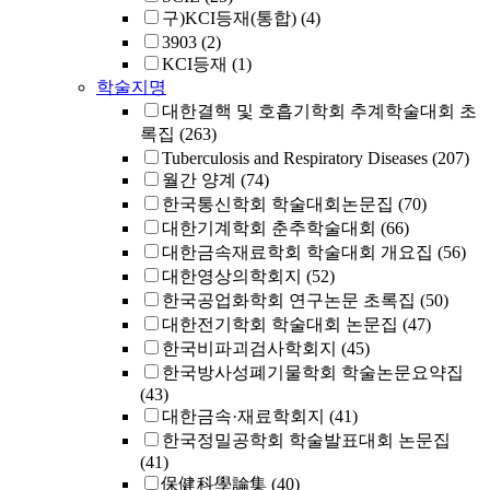
구)KCI등재(통합)
(4)
3903
(2)
KCI등재
(1)
학술지명
대한결핵 및 호흡기학회 추계학술대회 초
록집
(263)
Tuberculosis and Respiratory Diseases
(207)
월간 양계
(74)
한국통신학회 학술대회논문집
(70)
대한기계학회 춘추학술대회
(66)
대한금속재료학회 학술대회 개요집
(56)
대한영상의학회지
(52)
한국공업화학회 연구논문 초록집
(50)
대한전기학회 학술대회 논문집
(47)
한국비파괴검사학회지
(45)
한국방사성폐기물학회 학술논문요약집
(43)
대한금속·재료학회지
(41)
한국정밀공학회 학술발표대회 논문집
(41)
保健科學論集
(40)