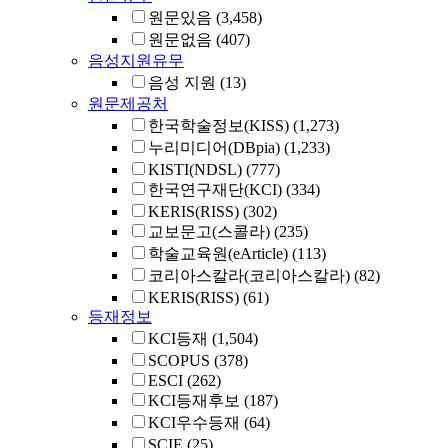
원문있음
(3,458)
원문없음
(407)
음성지원유무
음성 지원
(13)
원문제공처
한국학술정보(KISS)
(1,273)
누리미디어(DBpia)
(1,233)
KISTI(NDSL)
(777)
한국연구재단(KCI)
(334)
KERIS(RISS)
(302)
교보문고(스콜라)
(235)
학술교육원(eArticle)
(113)
코리아스칼라(코리아스칼라)
(82)
KERIS(RISS)
(61)
등재정보
KCI등재
(1,504)
SCOPUS
(378)
ESCI
(262)
KCI등재후보
(187)
KCI우수등재
(64)
SCIE
(25)