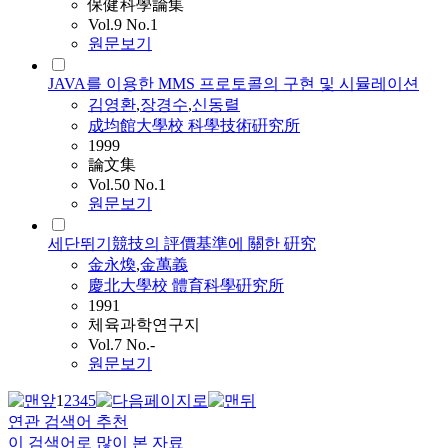
保健科學論集
Vol.9 No.1
원문보기
JAVA를 이용한 MMS 프로토콜의 구현 및 시뮬레이션
김영환
,
장경수
,
신동렬
成均館大學校 科學技術硏究所
1999
論文集
Vol.50 No.1
원문보기
세단뛰기競技의 評價基準에 關한 硏究
金永煥
,
金萬義
慶北大學校 體育科學硏究所
1991
체육과학연구지
Vol.7 No.-
원문보기
1
2
3
4
5
연관 검색어 추천
이 검색어로 많이 본 자료