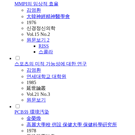
MMPI의 임상적 효율
김영환
大韓神經精神醫學會
1976
신경정신의학
Vol.15 No.2
원문보기
2
RISS
스콜라
스포츠의 미적 가능성에 대한 연구
김영환
연세대학교 대학원
1985
延世論叢
Vol.21 No.3
원문보기
PCB와 環境汚染
金榮煥
高麗大學校 倂設 保健大學 保健科學硏究所
1978