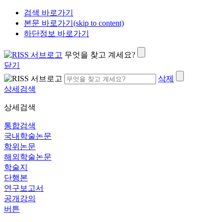
검색 바로가기
본문 바로가기(skip to content)
하단정보 바로가기
무엇을 찾고 계세요?
닫기
삭제
상세검색
상세검색
통합검색
국내학술논문
학위논문
해외학술논문
학술지
단행본
연구보고서
공개강의
버튼