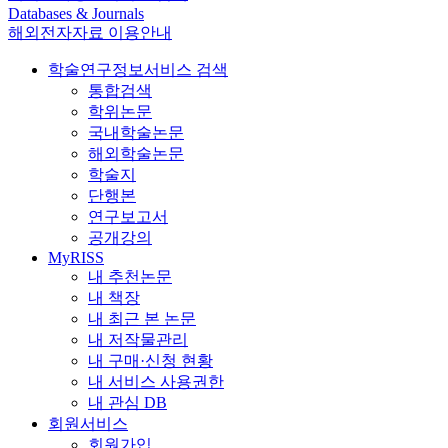
Databases & Journals
해외전자자료 이용안내
학술연구정보서비스 검색
통합검색
학위논문
국내학술논문
해외학술논문
학술지
단행본
연구보고서
공개강의
MyRISS
내 추천논문
내 책장
내 최근 본 논문
내 저작물관리
내 구매·신청 현황
내 서비스 사용권한
내 관심 DB
회원서비스
회원가입