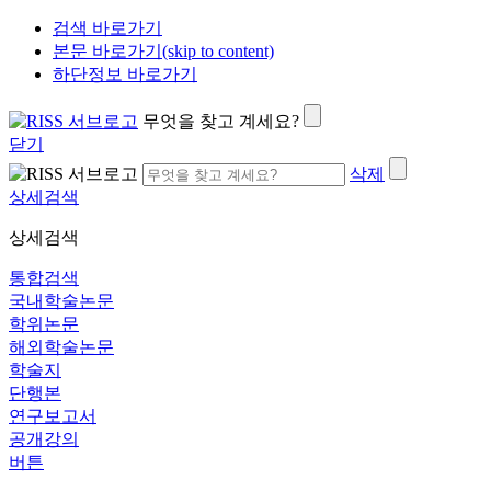
검색 바로가기
본문 바로가기(skip to content)
하단정보 바로가기
무엇을 찾고 계세요?
닫기
삭제
상세검색
상세검색
통합검색
국내학술논문
학위논문
해외학술논문
학술지
단행본
연구보고서
공개강의
버튼