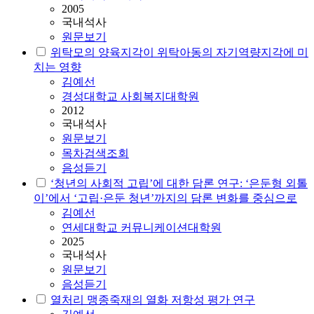
2005
국내석사
원문보기
위탁모의 양육지각이 위탁아동의 자기역량지각에 미
치는 영향
김예선
경성대학교 사회복지대학원
2012
국내석사
원문보기
목차검색조회
음성듣기
‘청년의 사회적 고립’에 대한 담론 연구: ‘은둔형 외톨
이’에서 ‘고립·은둔 청년’까지의 담론 변화를 중심으로
김예선
연세대학교 커뮤니케이션대학원
2025
국내석사
원문보기
음성듣기
열처리 맹종죽재의 열화 저항성 평가 연구