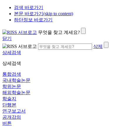
검색 바로가기
본문 바로가기(skip to content)
하단정보 바로가기
무엇을 찾고 계세요?
닫기
삭제
상세검색
상세검색
통합검색
국내학술논문
학위논문
해외학술논문
학술지
단행본
연구보고서
공개강의
버튼