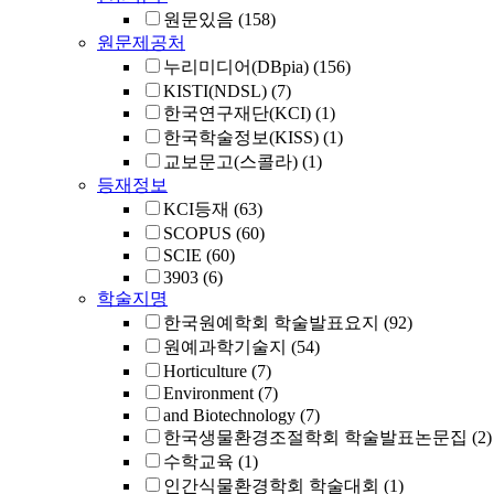
원문있음
(158)
원문제공처
누리미디어(DBpia)
(156)
KISTI(NDSL)
(7)
한국연구재단(KCI)
(1)
한국학술정보(KISS)
(1)
교보문고(스콜라)
(1)
등재정보
KCI등재
(63)
SCOPUS
(60)
SCIE
(60)
3903
(6)
학술지명
한국원예학회 학술발표요지
(92)
원예과학기술지
(54)
Horticulture
(7)
Environment
(7)
and Biotechnology
(7)
한국생물환경조절학회 학술발표논문집
(2)
수학교육
(1)
인간식물환경학회 학술대회
(1)