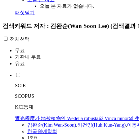
오늘 본 자료가 없습니다.
패싯닫기
검색키워드
저자 : 김완순(Wan Soon Lee)
(검색결과 1
전체선택
무료
기관내 무료
유료
SCIE
SCOPUS
KCI등재
遮光程度가 地被植物인 Wedelia robusta와 Vinca min
김완순
(Kim
Wan
-
Soon
)
,
허건양(Huh Kun-Yang)
,
이동
한국원예학회
1995