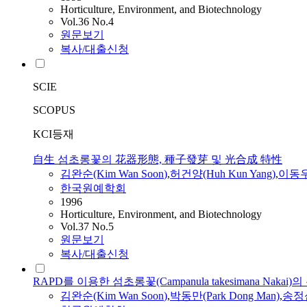
Horticulture, Environment, and Biotechnology
Vol.36 No.4
원문보기
복사/대출신청
SCIE
SCOPUS
KCI등재
自生 섬초롱꽃의 花器形態, 種子發芽 및 光合成 特性
김완순
(Kim
Wan
Soon
)
,
허건양(Huh Kun Yang)
,
이동우
한국원예학회
1996
Horticulture, Environment, and Biotechnology
Vol.37 No.5
원문보기
복사/대출신청
RAPD를 이용한 섬초롱꽃(Campanula takesimana Naka
김완순
(Kim
Wan
Soon
)
,
박동만(Park Dong Man)
,
송정섭(