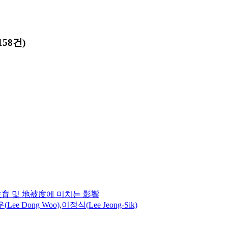
58건)
or의 生育 및 地被度에 미치는 影響
우(
Lee
Dong Woo)
,
이정식(
Lee
Jeong-Sik)