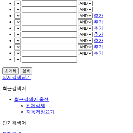
추가
추가
추가
추가
추가
추가
추가
상세검색닫기
최근검색어
최근검색어 옵션
전체삭제
자동저장끄기
인기검색어