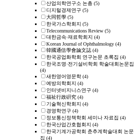
산업의학연구소 논총
(5)
디지털경제연구
(5)
大同哲學
(5)
한국가스학회지
(5)
Telecommunications Review
(5)
대한금속·재료학회지
(4)
Korean Journal of Ophthalmology
(4)
韓國通信學會論文誌
(4)
한국공업화학회 연구논문 초록집
(4)
한국조명·전기설비학회 학술대회논문집
(4)
새한영어영문학
(4)
예방의학회지
(4)
인터넷비지니스연구
(4)
福祉行政硏究
(4)
기술혁신학회지
(4)
경영학연구
(4)
정보통신정책학회 세미나 자료집
(4)
한국산업간호협회지
(4)
한국기계가공학회 춘추계학술대회 논문
집
(4)