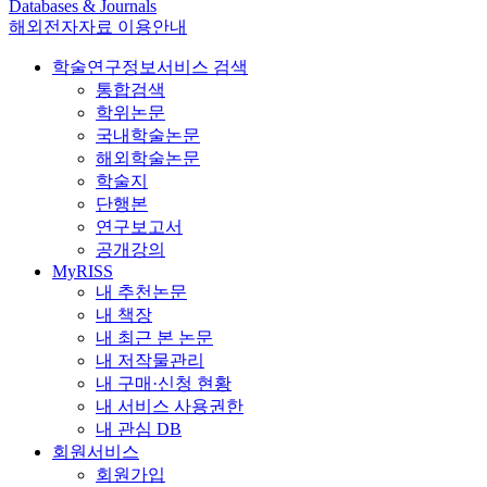
Databases & Journals
해외전자자료 이용안내
학술연구정보서비스 검색
통합검색
학위논문
국내학술논문
해외학술논문
학술지
단행본
연구보고서
공개강의
MyRISS
내 추천논문
내 책장
내 최근 본 논문
내 저작물관리
내 구매·신청 현황
내 서비스 사용권한
내 관심 DB
회원서비스
회원가입