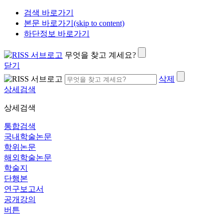
검색 바로가기
본문 바로가기(skip to content)
하단정보 바로가기
무엇을 찾고 계세요?
닫기
삭제
상세검색
상세검색
통합검색
국내학술논문
학위논문
해외학술논문
학술지
단행본
연구보고서
공개강의
버튼