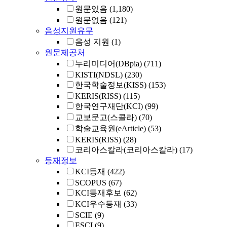
원문있음
(1,180)
원문없음
(121)
음성지원유무
음성 지원
(1)
원문제공처
누리미디어(DBpia)
(711)
KISTI(NDSL)
(230)
한국학술정보(KISS)
(153)
KERIS(RISS)
(115)
한국연구재단(KCI)
(99)
교보문고(스콜라)
(70)
학술교육원(eArticle)
(53)
KERIS(RISS)
(28)
코리아스칼라(코리아스칼라)
(17)
등재정보
KCI등재
(422)
SCOPUS
(67)
KCI등재후보
(62)
KCI우수등재
(33)
SCIE
(9)
ESCI
(9)