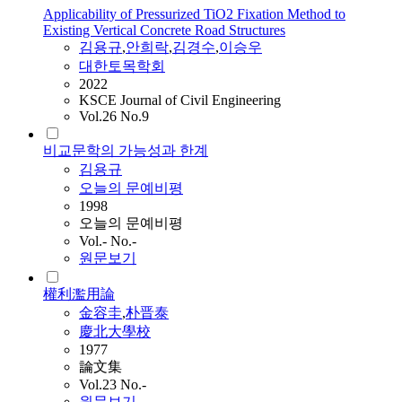
Applicability of Pressurized TiO2 Fixation Method to
Existing Vertical Concrete Road Structures
김용규
,
안희락
,
김경수
,
이승우
대한토목학회
2022
KSCE Journal of Civil Engineering
Vol.26 No.9
비교문학의 가능성과 한계
김용규
오늘의 문예비평
1998
오늘의 문예비평
Vol.- No.-
원문보기
權利濫用論
金容圭
,
朴晋泰
慶北大學校
1977
論文集
Vol.23 No.-
원문보기