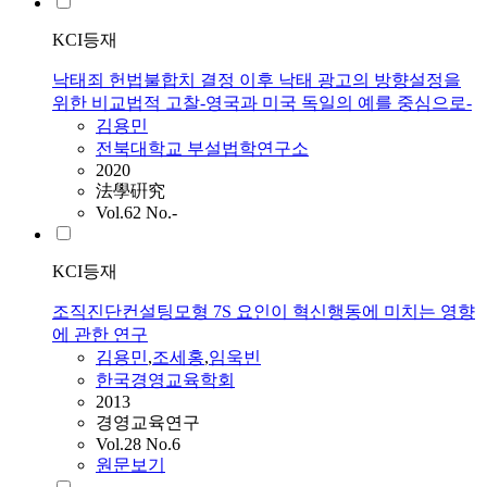
KCI등재
낙태죄 헌법불합치 결정 이후 낙태 광고의 방향설정을
위한 비교법적 고찰-영국과 미국 독일의 예를 중심으로-
김용민
전북대학교 부설법학연구소
2020
法學硏究
Vol.62 No.-
KCI등재
조직진단컨설팅모형 7S 요인이 혁신행동에 미치는 영향
에 관한 연구
김용민
,
조세홍
,
임욱빈
한국경영교육학회
2013
경영교육연구
Vol.28 No.6
원문보기