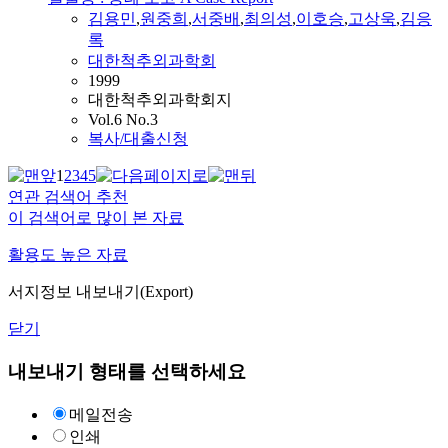
김용민
,
원중희
,
서중배
,
최의성
,
이호승
,
고상욱
,
김응
록
대한척추외과학회
1999
대한척추외과학회지
Vol.6 No.3
복사/대출신청
1
2
3
4
5
연관 검색어 추천
이 검색어로 많이 본 자료
활용도 높은 자료
서지정보 내보내기(Export)
닫기
내보내기 형태를 선택하세요
메일전송
인쇄