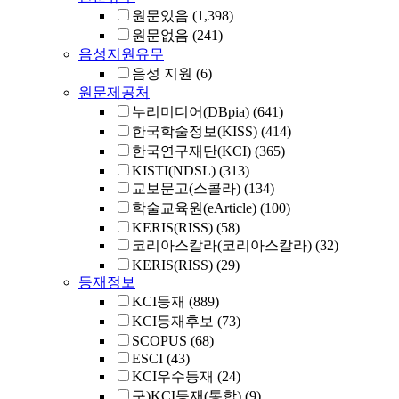
원문있음
(1,398)
원문없음
(241)
음성지원유무
음성 지원
(6)
원문제공처
누리미디어(DBpia)
(641)
한국학술정보(KISS)
(414)
한국연구재단(KCI)
(365)
KISTI(NDSL)
(313)
교보문고(스콜라)
(134)
학술교육원(eArticle)
(100)
KERIS(RISS)
(58)
코리아스칼라(코리아스칼라)
(32)
KERIS(RISS)
(29)
등재정보
KCI등재
(889)
KCI등재후보
(73)
SCOPUS
(68)
ESCI
(43)
KCI우수등재
(24)
구)KCI등재(통합)
(9)