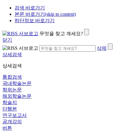
검색 바로가기
본문 바로가기(skip to content)
하단정보 바로가기
무엇을 찾고 계세요?
닫기
삭제
상세검색
상세검색
통합검색
국내학술논문
학위논문
해외학술논문
학술지
단행본
연구보고서
공개강의
버튼