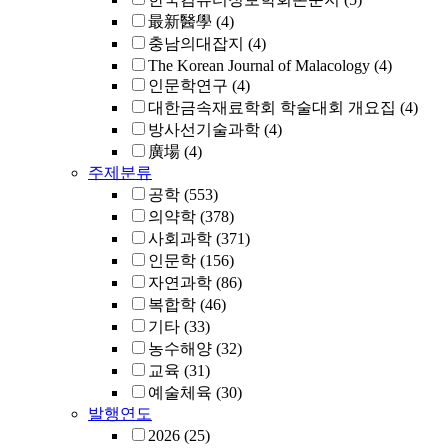
最新醫學
(4)
충남의대잡지
(4)
The Korean Journal of Malacology
(4)
인문학연구
(4)
대한금속재료학회 학술대회 개요집
(4)
방사선기술과학
(4)
廣場
(4)
주제분류
공학
(553)
의약학
(378)
사회과학
(371)
인문학
(156)
자연과학
(86)
복합학
(46)
기타
(33)
농수해양
(32)
교육
(31)
예술체육
(30)
발행연도
2026
(25)