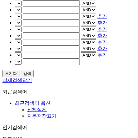
추가
추가
추가
추가
추가
추가
추가
상세검색닫기
최근검색어
최근검색어 옵션
전체삭제
자동저장끄기
인기검색어