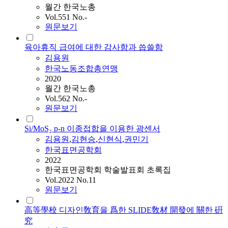
월간 한국노총
Vol.551 No.-
원문보기
육아휴직 급여에 대한 감사함과 씁쓸함
김용원
한국노동조합총연맹
2020
월간 한국노총
Vol.562 No.-
원문보기
Si/MoS₂ p-n 이종접합을 이용한 광센서
김용원
,
김현승
,
신현식
,
권민기
한국표면공학회
2022
한국표면공학회 학술발표회 초록집
Vol.2022 No.11
원문보기
高等學校 디자인敎育을 爲한 SLIDE敎材 開發에 關한 硏
究