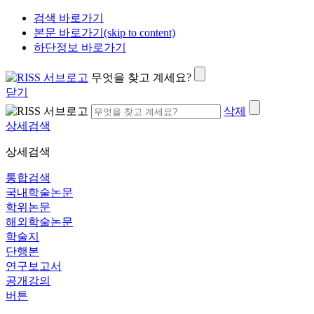
검색 바로가기
본문 바로가기(skip to content)
하단정보 바로가기
무엇을 찾고 계세요?
닫기
삭제
상세검색
상세검색
통합검색
국내학술논문
학위논문
해외학술논문
학술지
단행본
연구보고서
공개강의
버튼