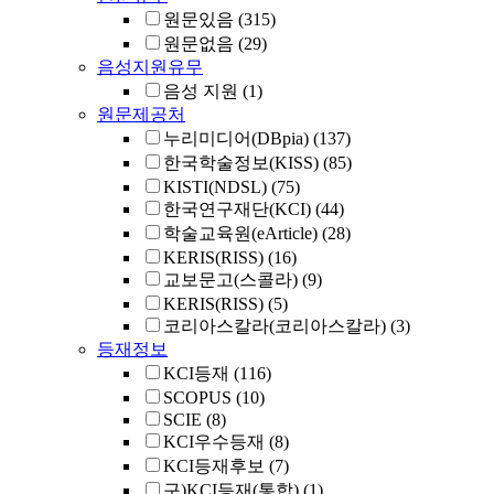
원문있음
(315)
원문없음
(29)
음성지원유무
음성 지원
(1)
원문제공처
누리미디어(DBpia)
(137)
한국학술정보(KISS)
(85)
KISTI(NDSL)
(75)
한국연구재단(KCI)
(44)
학술교육원(eArticle)
(28)
KERIS(RISS)
(16)
교보문고(스콜라)
(9)
KERIS(RISS)
(5)
코리아스칼라(코리아스칼라)
(3)
등재정보
KCI등재
(116)
SCOPUS
(10)
SCIE
(8)
KCI우수등재
(8)
KCI등재후보
(7)
구)KCI등재(통합)
(1)