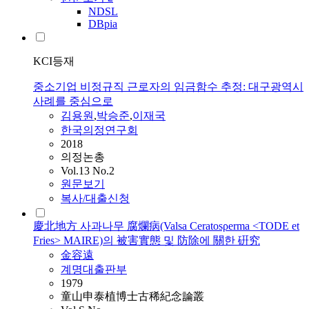
NDSL
DBpia
KCI등재
중소기업 비정규직 근로자의 임금함수 추정: 대구광역시
사례를 중심으로
김용원
,
박승준
,
이재국
한국의정연구회
2018
의정논총
Vol.13 No.2
원문보기
복사/대출신청
慶北地方 사과나무 腐爛病(Valsa Ceratosρerma <TODE et
Fries> MAIRE)의 被害實態 및 防除에 關한 硏究
金容遠
계명대출판부
1979
童山申泰植博士古稀紀念論叢