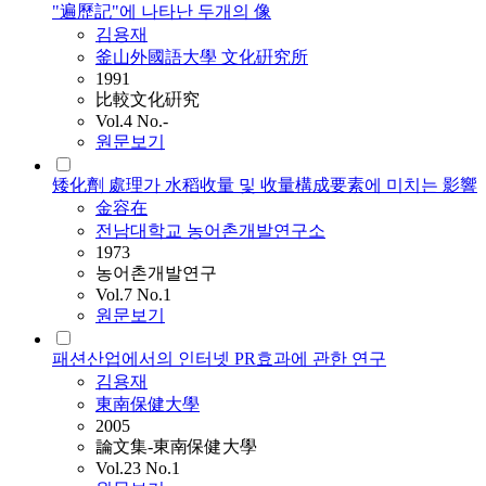
"遍歷記"에 나타난 두개의 像
김용재
釜山外國語大學 文化硏究所
1991
比較文化硏究
Vol.4 No.-
원문보기
矮化劑 處理가 水稻收量 및 收量構成要素에 미치는 影響
金容在
전남대학교 농어촌개발연구소
1973
농어촌개발연구
Vol.7 No.1
원문보기
패션산업에서의 인터넷 PR효과에 관한 연구
김용재
東南保健大學
2005
論文集-東南保健大學
Vol.23 No.1