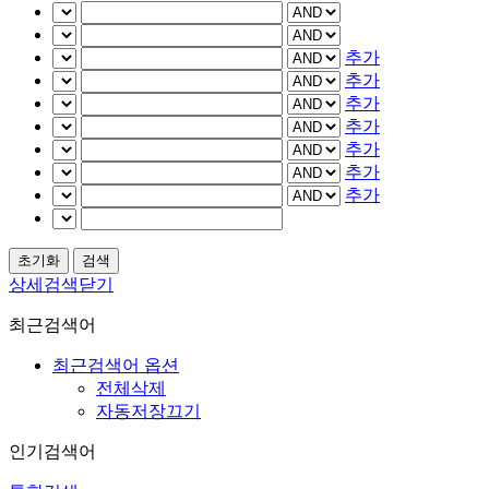
추가
추가
추가
추가
추가
추가
추가
상세검색닫기
최근검색어
최근검색어 옵션
전체삭제
자동저장끄기
인기검색어