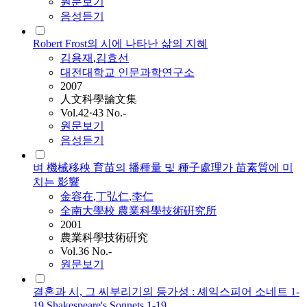
원문보기
음성듣기
Robert Frost의 시에 나타난 삶의 지혜
김용재
,
김효선
대전대학교 인문과학연구소
2007
人文科學論文集
Vol.42·43 No.-
원문보기
음성듣기
벼 機械移秧 育苗의 播種量 및 種子處理가 苗素質에 미
치는 影響
金容在
,
丁弘仁
,
李仁
全南大學校 農業科學技術硏究所
2001
農業科學技術硏究
Vol.36 No.-
원문보기
결혼과 시, 그 씨부리기의 등가성 : 셰익스피어 소네트 1-
19 Shakespeare's Sonnets 1-19