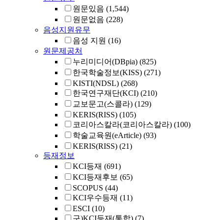
원문있음
(1,544)
원문없음
(228)
음성지원유무
음성 지원
(16)
원문제공처
누리미디어(DBpia)
(825)
한국학술정보(KISS)
(271)
KISTI(NDSL)
(268)
한국연구재단(KCI)
(210)
교보문고(스콜라)
(129)
KERIS(RISS)
(105)
코리아스칼라(코리아스칼라)
(100)
학술교육원(eArticle)
(93)
KERIS(RISS)
(21)
등재정보
KCI등재
(691)
KCI등재후보
(65)
SCOPUS
(44)
KCI우수등재
(11)
ESCI
(10)
구)KCI등재(통합)
(7)