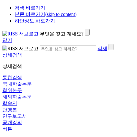
검색 바로가기
본문 바로가기(skip to content)
하단정보 바로가기
무엇을 찾고 계세요?
닫기
삭제
상세검색
상세검색
통합검색
국내학술논문
학위논문
해외학술논문
학술지
단행본
연구보고서
공개강의
버튼