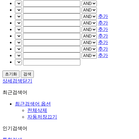
추가
추가
추가
추가
추가
추가
추가
상세검색닫기
최근검색어
최근검색어 옵션
전체삭제
자동저장끄기
인기검색어