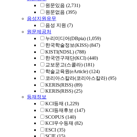
원문있음
(2,731)
원문없음
(395)
음성지원유무
음성 지원
(7)
원문제공처
누리미디어(DBpia)
(1,059)
한국학술정보(KISS)
(847)
KISTI(NDSL)
(788)
한국연구재단(KCI)
(440)
교보문고(스콜라)
(181)
학술교육원(eArticle)
(124)
코리아스칼라(코리아스칼라)
(95)
KERIS(RISS)
(89)
KERIS(RISS)
(25)
등재정보
KCI등재
(1,229)
KCI등재후보
(147)
SCOPUS
(140)
KCI우수등재
(82)
ESCI
(35)
SCIE
(15)