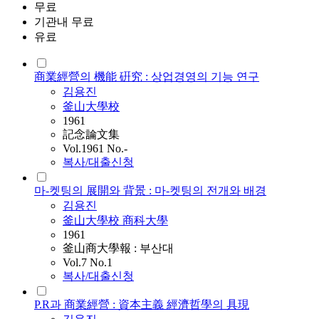
무료
기관내 무료
유료
商業經營의 機能 硏究 : 상업경영의 기능 연구
김용진
釜山大學校
1961
記念論文集
Vol.1961 No.-
복사/대출신청
마-켓팅의 展開와 背景 : 마-켓팅의 전개와 배경
김용진
釜山大學校 商科大學
1961
釜山商大學報 : 부산대
Vol.7 No.1
복사/대출신청
P.R과 商業經營 : 資本主義 經濟哲學의 具現