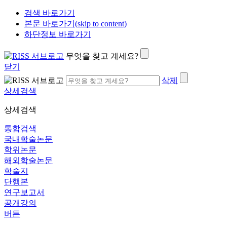
검색 바로가기
본문 바로가기(skip to content)
하단정보 바로가기
무엇을 찾고 계세요?
닫기
삭제
상세검색
상세검색
통합검색
국내학술논문
학위논문
해외학술논문
학술지
단행본
연구보고서
공개강의
버튼