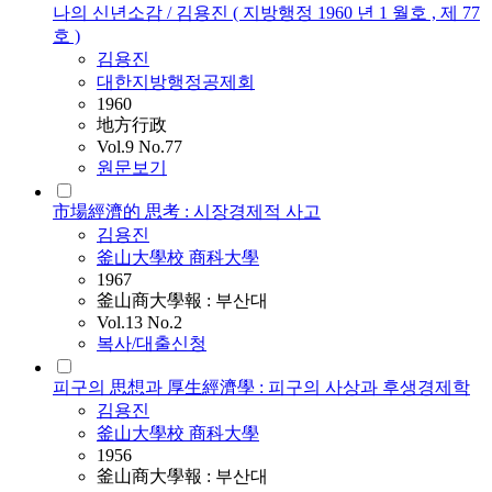
나의 신년소감 / 김용진 ( 지방행정 1960 년 1 월호 , 제 77
호 )
김용진
대한지방행정공제회
1960
地方行政
Vol.9 No.77
원문보기
市場經濟的 思考 : 시장경제적 사고
김용진
釜山大學校 商科大學
1967
釜山商大學報 : 부산대
Vol.13 No.2
복사/대출신청
피구의 思想과 厚生經濟學 : 피구의 사상과 후생경제학
김용진
釜山大學校 商科大學
1956
釜山商大學報 : 부산대