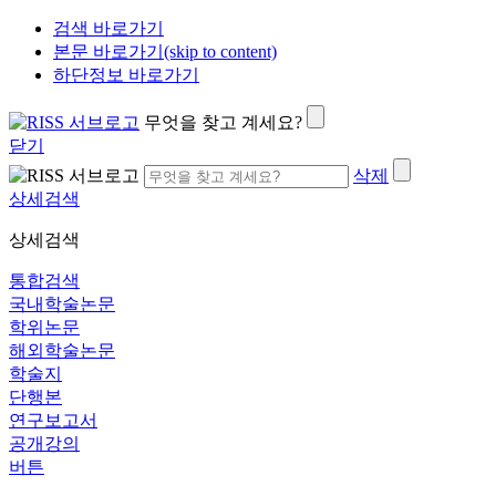
검색 바로가기
본문 바로가기(skip to content)
하단정보 바로가기
무엇을 찾고 계세요?
닫기
삭제
상세검색
상세검색
통합검색
국내학술논문
학위논문
해외학술논문
학술지
단행본
연구보고서
공개강의
버튼