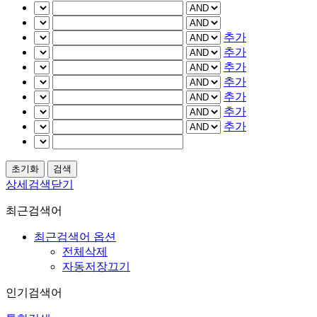
추가
추가
추가
추가
추가
추가
추가
상세검색닫기
최근검색어
최근검색어 옵션
전체삭제
자동저장끄기
인기검색어