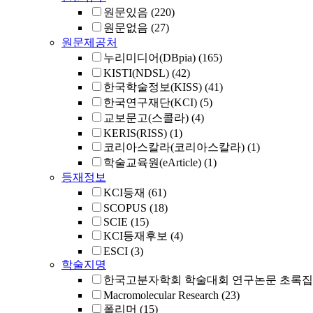
원문있음
(220)
원문없음
(27)
원문제공처
누리미디어(DBpia)
(165)
KISTI(NDSL)
(42)
한국학술정보(KISS)
(41)
한국연구재단(KCI)
(5)
교보문고(스콜라)
(4)
KERIS(RISS)
(1)
코리아스칼라(코리아스칼라)
(1)
학술교육원(eArticle)
(1)
등재정보
KCI등재
(61)
SCOPUS
(18)
SCIE
(15)
KCI등재후보
(4)
ESCI
(3)
학술지명
한국고분자학회 학술대회 연구논문 초록집
Macromolecular Research
(23)
폴리머
(15)