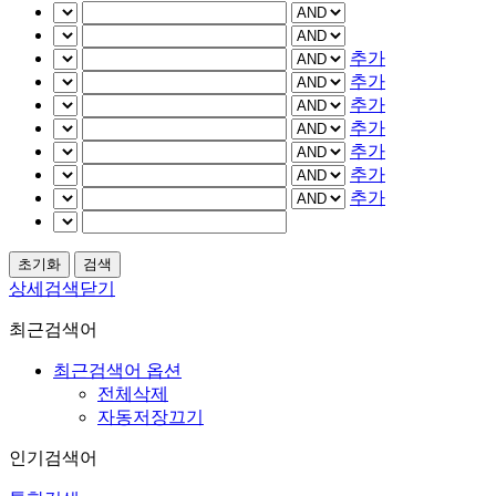
추가
추가
추가
추가
추가
추가
추가
상세검색닫기
최근검색어
최근검색어 옵션
전체삭제
자동저장끄기
인기검색어