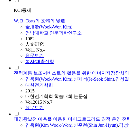
KCI등재
W. B. Teats의 文體의 變遷
金旭源(
Wook-Won
Kim
)
영남대학교 인문과학연구소
1982
人文硏究
Vol.1 No.-
원문보기
복사/대출신청
전력계통 보조서비스로의 활용을 위한 에너지저장장치의
김욱원
(
Wook-Won
Kim
)
,
신제석(Je-Seok Shin)
,
김성열(
대한전기학회
2015
대한전기학회 학술대회 논문집
Vol.2015 No.7
원문보기
태양광발전 예측을 이용한 마이크로그리드 최적 운영 전
김욱원
(
Kim
Wook-Won
)
,
신준현(Shin Jun-Hyun)
,
김성