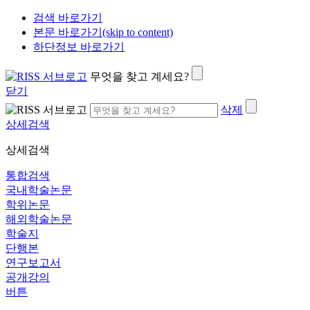
검색 바로가기
본문 바로가기(skip to content)
하단정보 바로가기
무엇을 찾고 계세요?
닫기
삭제
상세검색
상세검색
통합검색
국내학술논문
학위논문
해외학술논문
학술지
단행본
연구보고서
공개강의
버튼