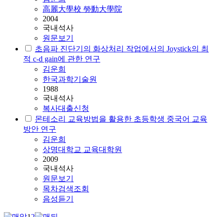
高麗大學校 勞動大學院
2004
국내석사
원문보기
초음파 진단기의 화상처리 작업에서의 Joystick의 최
적 c-d gain에 관한 연구
김운희
한국과학기술원
1988
국내석사
복사대출신청
몬테소리 교육방법을 활용한 초등학생 중국어 교육
방안 연구
김운희
상명대학교 교육대학원
2009
국내석사
원문보기
목차검색조회
음성듣기
1
2