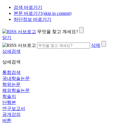
검색 바로가기
본문 바로가기(skip to content)
하단정보 바로가기
무엇을 찾고 계세요?
닫기
삭제
상세검색
상세검색
통합검색
국내학술논문
학위논문
해외학술논문
학술지
단행본
연구보고서
공개강의
버튼