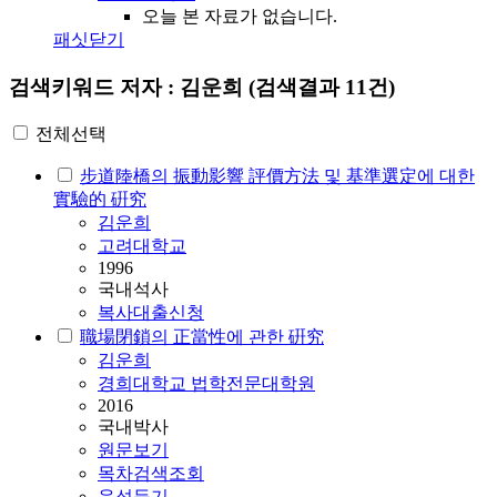
오늘 본 자료가 없습니다.
패싯닫기
검색키워드
저자 : 김운희
(검색결과 11건)
전체선택
步道陸橋의 振動影響 評價方法 및 基準選定에 대한
實驗的 硏究
김운희
고려대학교
1996
국내석사
복사대출신청
職場閉鎖의 正當性에 관한 硏究
김운희
경희대학교 법학전문대학원
2016
국내박사
원문보기
목차검색조회
음성듣기