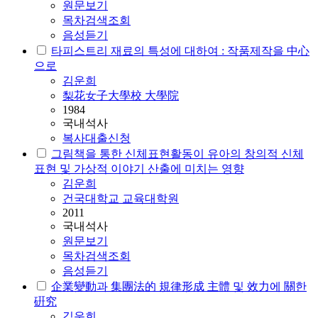
원문보기
목차검색조회
음성듣기
타피스트리 재료의 특성에 대하여 : 작품제작을 中心
으로
김운희
梨花女子大學校 大學院
1984
국내석사
복사대출신청
그림책을 통한 신체표현활동이 유아의 창의적 신체
표현 및 가상적 이야기 산출에 미치는 영향
김운희
건국대학교 교육대학원
2011
국내석사
원문보기
목차검색조회
음성듣기
企業變動과 集團法的 規律形成 主體 및 效力에 關한
硏究
김운희