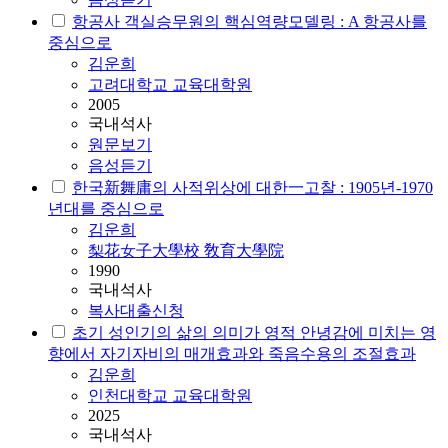
항공사 객실승무원의 핵심역량모델링 : A 항공사를
중심으로
김운희
고려대학교 교육대학원
2005
국내석사
원문보기
음성듣기
한국新舞庸의 사적위상에 대한一고찰 : 1905년-1970
년대를 중심으로
김운희
梨花女子大學校 敎育大學院
1990
국내석사
복사대출신청
초기 성인기의 삶의 의미가 영적 안녕감에 미치는 영
향에서 자기자비의 매개효과와 죽음수용의 조절효과
김운희
인천대학교 교육대학원
2025
국내석사