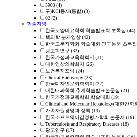
3903
(4)
구)KCI등재(통합)
(3)
02
(2)
학술지명
한국토양비료학회 학술발표회 초록집
(44)
핵의학 분자영상
(42)
한국고분자학회 학술대회 연구논문 초록집
광고학연구
(32)
한국가정과교육학회지
(31)
대한영상의학회지
(26)
보건복지포럼
(24)
Clinical Endoscopy
(23)
한국디자인문화학회지
(22)
대한내과학회 추계학술발표논문집
(21)
한국가정과교육학회 학술대회
(19)
Clinical and Molecular Hepatology(대한간
가족자원경영과 정책
(19)
한국소프트웨어감정평가학회 논문지
(19)
Tuberculosis and Respiratory Diseases
(18)
광고연구
(17)
한국항공우주학회 학술발표회 논문집
(16)