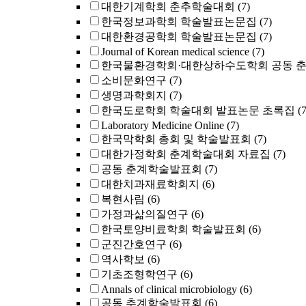
대한기계학회 춘추학술대회
(7)
한국정보과학회 학술발표논문집
(7)
대한환경공학회 학술발표논문집
(7)
Journal of Korean medical science
(7)
한국물환경학회·대한상하수도학회 공동 
소비문화연구
(7)
생명과학회지
(7)
한국도로학회 학술대회 발표논문 초록집
(7
Laboratory Medicine Online
(7)
한국막학회 총회 및 학술발표회
(7)
대한가정학회 춘계학술대회 자료집
(7)
공동 춘계학술발표회
(7)
대한치과재료학회지
(6)
복현사림
(6)
가정과삶의질연구
(6)
한국토양비료학회 학술발표회
(6)
군진간호연구
(6)
역사학보
(6)
기초조형학연구
(6)
Annals of clinical microbiology
(6)
공동 추계학술발표회
(6)