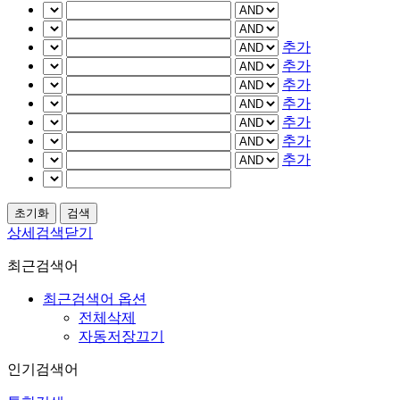
추가
추가
추가
추가
추가
추가
추가
상세검색닫기
최근검색어
최근검색어 옵션
전체삭제
자동저장끄기
인기검색어