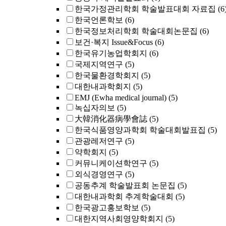
한국가정관리학회 학술발표대회 자료집
(6
한국언론학보
(6)
한국정보처리학회 학술대회논문집
(6)
보건·복지 Issue&Focus
(6)
한국유기농업학회지
(6)
국제지역연구
(5)
한국물환경학회지
(5)
대한내과학회지
(5)
EMJ (Ewha medical journal)
(5)
녹십자의보
(5)
大韓消化器病學會誌
(5)
한국식품영양과학회 학술대회발표집
(5)
관광레저연구
(5)
약학회지
(5)
커뮤니케이션학연구
(5)
외식경영연구
(5)
공동추계 학술발표회 논문집
(5)
대한내과학회 추계학술대회
(5)
한국광고홍보학보
(5)
대한지역사회영양학회지
(5)