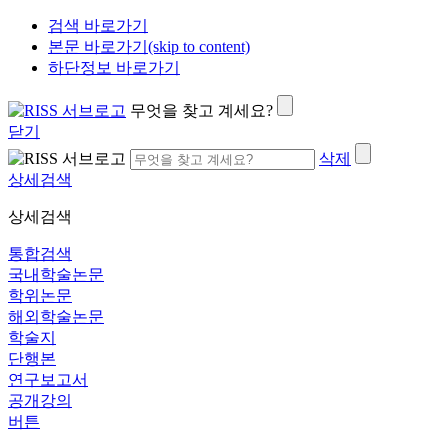
검색 바로가기
본문 바로가기(skip to content)
하단정보 바로가기
무엇을 찾고 계세요?
닫기
삭제
상세검색
상세검색
통합검색
국내학술논문
학위논문
해외학술논문
학술지
단행본
연구보고서
공개강의
버튼