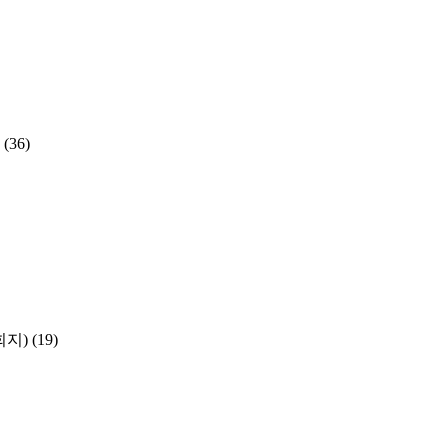
(36)
학회지)
(19)