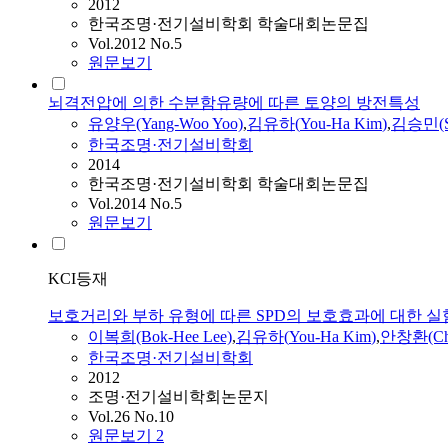
2012
한국조명·전기설비학회 학술대회논문집
Vol.2012 No.5
원문보기
뇌격전압에 의한 수분함유량에 따른 토양의 방전특성
유양우(Yang-Woo Yoo)
,
김유하
(
You-Ha
Kim
)
,
김승민(S
한국조명·전기설비학회
2014
한국조명·전기설비학회 학술대회논문집
Vol.2014 No.5
원문보기
KCI등재
보호거리와 부하 유형에 따른 SPD의 보호효과에 대한 실
이복희(Bok-Hee Lee)
,
김유하
(
You-Ha
Kim
)
,
안창환(Cha
한국조명·전기설비학회
2012
조명·전기설비학회논문지
Vol.26 No.10
원문보기
2