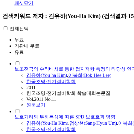
패싯닫기
검색키워드
저자 : 김유하(You-Ha Kim)
(검색결과 15
전체선택
무료
기관내 무료
유료
보조전극의 수직배치를 통한 접지저항 측정의 타당성 연
김유하
(
You-ha
Kim
)
,
이복희(Bok-Hee Lee)
한국조명·전기설비학회
2011
한국조명·전기설비학회 학술대회논문집
Vol.2011 No.11
원문보기
보호거리와 부하특성에 따른 SPD 보호효과 영향
김유하
(
You-Ha
Kim
)
,
엄상현(Sang-Hyun Um)
,
이복희(B
한국조명·전기설비학회