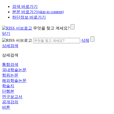
검색 바로가기
본문 바로가기(skip to content)
하단정보 바로가기
무엇을 찾고 계세요?
닫기
삭제
상세검색
상세검색
통합검색
국내학술논문
학위논문
해외학술논문
학술지
단행본
연구보고서
공개강의
버튼