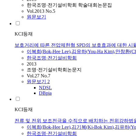
한국조명·전기설비학회 학술대회논문집
Vol.2013 No.5
원문보기
KCI등재
보호거리에 따른 전압제한형 SPD의 보호효과에 대한 
이복희(Bok-Hee Lee)
,
김유하
(
You-Ha
Kim
)
,
안창환(Cha
한국조명·전기설비학회
2013
조명·전기설비학회논문지
Vol.27 No.7
원문보기
2
NDSL
DBpia
KCI등재
전류 및 전위 보조전극을 수직으로 배치하는 전위강하법
이복희(Bok-Hee Lee)
,
김기복(Ki-Bok
Kim
)
,
김유하
(
Yo
한국조명·전기설비학회