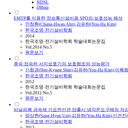
NDSL
DBpia
EMTP를 이용한 정보통신설비용 SPD의 보호성능 해석
안창환(Chang-Hwan Ahn)
,
김유하
(
You-Ha
Kim
)
한국조명·전기설비학회
2014
한국조명·전기설비학회 학술대회논문집
Vol.2014 No.5
원문보기
종속 접속된 서지보호기의 보호협조의 성능평가
신희경(Hee-Kyung Shin)
,
김유하
(
You-Ha
Kim
)
,
이복희(B
한국조명·전기설비학회
2012
한국조명·전기설비학회 학술대회논문집
Vol.2012 No.5
원문보기
비닐피복 금속제 가요전선관 압출시 냉각온도구배의 저감
엄상현(Sang-Hyun Um)
,
김유하
(
You-Ha
Kim
)
,
신건진(Gu
한국조명·전기설비학회
2013