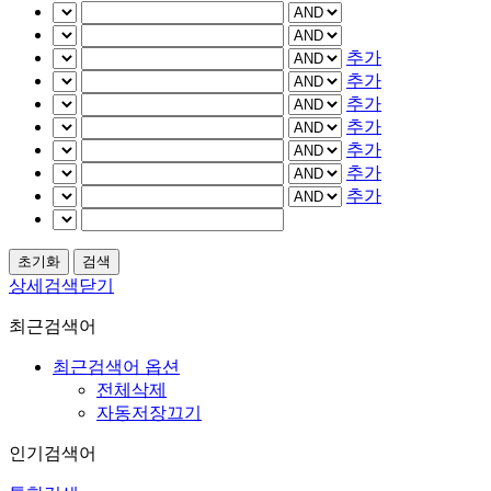
추가
추가
추가
추가
추가
추가
추가
상세검색닫기
최근검색어
최근검색어 옵션
전체삭제
자동저장끄기
인기검색어