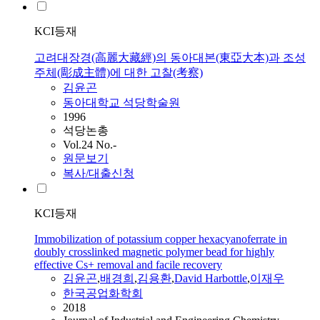
KCI등재
고려대장경(高麗大藏經)의 동아대본(東亞大本)과 조성
주체(彫成主體)에 대한 고찰(考察)
김윤곤
동아대학교 석당학술원
1996
석당논총
Vol.24 No.-
원문보기
복사/대출신청
KCI등재
Immobilization of potassium copper hexacyanoferrate in
doubly crosslinked magnetic polymer bead for highly
effective Cs+ removal and facile recovery
김윤곤
,
배경희
,
김용환
,
David Harbottle
,
이재우
한국공업화학회
2018