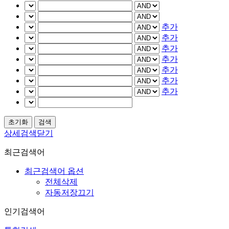
추가
추가
추가
추가
추가
추가
추가
상세검색닫기
최근검색어
최근검색어 옵션
전체삭제
자동저장끄기
인기검색어