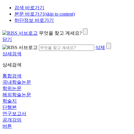
검색 바로가기
본문 바로가기(skip to content)
하단정보 바로가기
무엇을 찾고 계세요?
닫기
삭제
상세검색
상세검색
통합검색
국내학술논문
학위논문
해외학술논문
학술지
단행본
연구보고서
공개강의
버튼