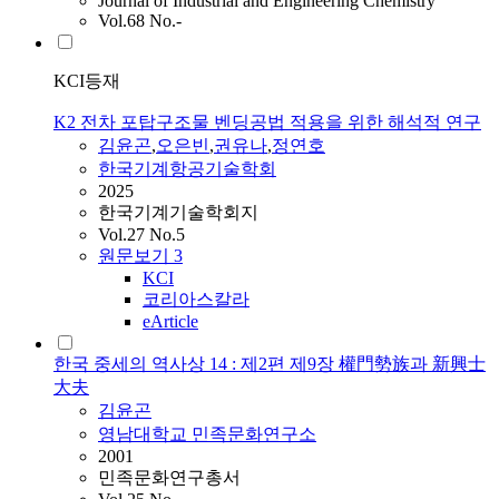
Journal of Industrial and Engineering Chemistry
Vol.68 No.-
KCI등재
K2 전차 포탑구조물 벤딩공법 적용을 위한 해석적 연구
김윤곤
,
오은빈
,
권유나
,
정연호
한국기계항공기술학회
2025
한국기계기술학회지
Vol.27 No.5
원문보기
3
KCI
코리아스칼라
eArticle
한국 중세의 역사상 14 : 제2편 제9장 權門勢族과 新興士
大夫
김윤곤
영남대학교 민족문화연구소
2001
민족문화연구총서