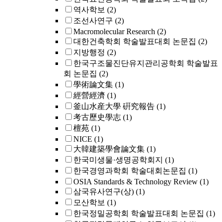
역사학보
(2)
조선사연구
(2)
Macromolecular Research
(2)
대한건축학회 학술발표대회 논문집
(2)
지방행정
(2)
한국구조물진단유지관리공학회 학술발표
회 논문집
(2)
學術論文集
(1)
經營經濟
(1)
釜山水産大學 硏究報告
(1)
考古歷史學志
(1)
檀苑
(1)
NICE
(1)
大韓建築學會論文集
(1)
한국미생물·생명공학회지
(1)
한국경영과학회 학술대회논문집
(1)
OSIA Standards & Technology Review
(1)
삼국유사연구(상)
(1)
모산학보
(1)
한국정밀공학회 학술발표대회 논문집
(1)