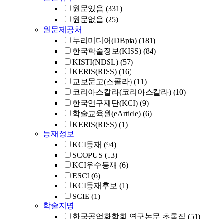
원문있음
(331)
원문없음
(25)
원문제공처
누리미디어(DBpia)
(181)
한국학술정보(KISS)
(84)
KISTI(NDSL)
(57)
KERIS(RISS)
(16)
교보문고(스콜라)
(11)
코리아스칼라(코리아스칼라)
(10)
한국연구재단(KCI)
(9)
학술교육원(eArticle)
(6)
KERIS(RISS)
(1)
등재정보
KCI등재
(94)
SCOPUS
(13)
KCI우수등재
(6)
ESCI
(6)
KCI등재후보
(1)
SCIE
(1)
학술지명
한국공업화학회 연구논문 초록집
(51)