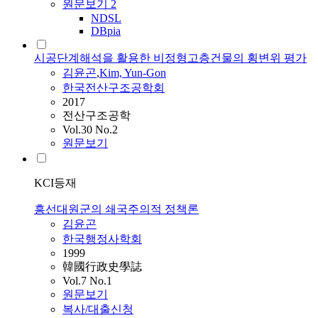
원문보기
2
NDSL
DBpia
시공단계해석을 활용한 비정형고층건물의 횡변위 평가
김윤곤
,
Kim, Yun-Gon
한국전산구조공학회
2017
전산구조공학
Vol.30 No.2
원문보기
KCI등재
흥선대원군의 쇄국주의적 정책론
김윤곤
한국행정사학회
1999
韓國行政史學誌
Vol.7 No.1
원문보기
복사/대출신청