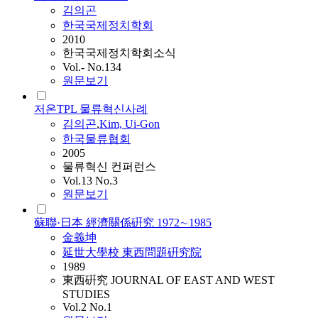
김의곤
한국국제정치학회
2010
한국국제정치학회소식
Vol.- No.134
원문보기
저온TPL 물류혁신사례
김의곤
,
Kim, Ui-Gon
한국물류협회
2005
물류혁신 컨퍼런스
Vol.13 No.3
원문보기
蘇聯·日本 經濟關係硏究 1972∼1985
金義坤
延世大學校 東西問題硏究院
1989
東西硏究 JOURNAL OF EAST AND WEST
STUDIES
Vol.2 No.1