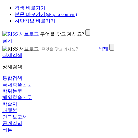
검색 바로가기
본문 바로가기(skip to content)
하단정보 바로가기
무엇을 찾고 계세요?
닫기
삭제
상세검색
상세검색
통합검색
국내학술논문
학위논문
해외학술논문
학술지
단행본
연구보고서
공개강의
버튼