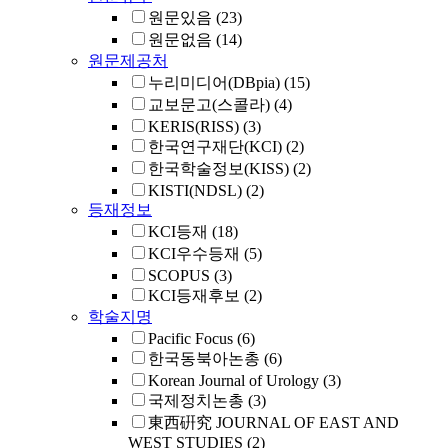
원문있음
(23)
원문없음
(14)
원문제공처
누리미디어(DBpia)
(15)
교보문고(스콜라)
(4)
KERIS(RISS)
(3)
한국연구재단(KCI)
(2)
한국학술정보(KISS)
(2)
KISTI(NDSL)
(2)
등재정보
KCI등재
(18)
KCI우수등재
(5)
SCOPUS
(3)
KCI등재후보
(2)
학술지명
Pacific Focus
(6)
한국동북아논총
(6)
Korean Journal of Urology
(3)
국제정치논총
(3)
東西硏究 JOURNAL OF EAST AND
WEST STUDIES
(2)