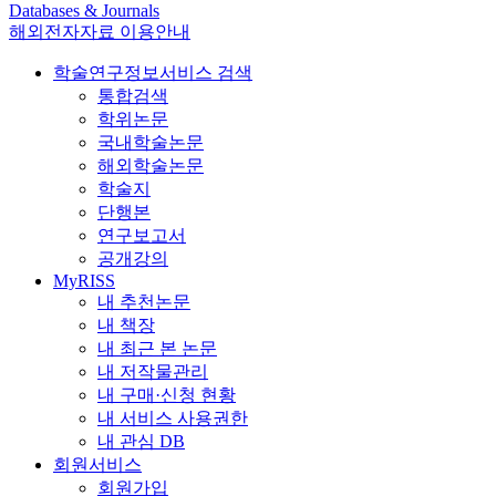
Databases & Journals
해외전자자료 이용안내
학술연구정보서비스 검색
통합검색
학위논문
국내학술논문
해외학술논문
학술지
단행본
연구보고서
공개강의
MyRISS
내 추천논문
내 책장
내 최근 본 논문
내 저작물관리
내 구매·신청 현황
내 서비스 사용권한
내 관심 DB
회원서비스
회원가입