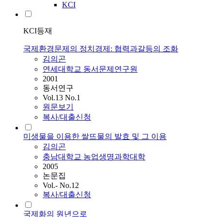
KCI
KCI등재
국제환경문제의 정치경제: 협력과갈등의 조화
김의곤
연세대학교 동서문제연구원
2001
동서연구
Vol.13 No.1
원문보기
복사/대출신청
미생물을 이용한 쌀뜨물의 발효 및 그 이용
김의곤
충남대학교 농업생명과학대학
2005
논문집
Vol.- No.12
복사/대출신청
국제화의 원년으로