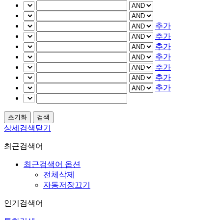
추가
추가
추가
추가
추가
추가
추가
상세검색닫기
최근검색어
최근검색어 옵션
전체삭제
자동저장끄기
인기검색어