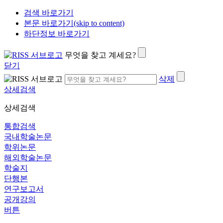
검색 바로가기
본문 바로가기(skip to content)
하단정보 바로가기
무엇을 찾고 계세요?
닫기
삭제
상세검색
상세검색
통합검색
국내학술논문
학위논문
해외학술논문
학술지
단행본
연구보고서
공개강의
버튼