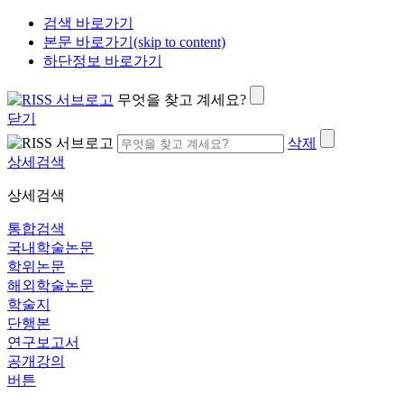
검색 바로가기
본문 바로가기(skip to content)
하단정보 바로가기
무엇을 찾고 계세요?
닫기
삭제
상세검색
상세검색
통합검색
국내학술논문
학위논문
해외학술논문
학술지
단행본
연구보고서
공개강의
버튼