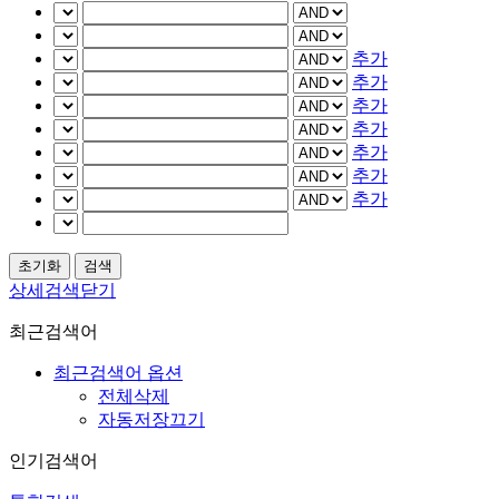
추가
추가
추가
추가
추가
추가
추가
상세검색닫기
최근검색어
최근검색어 옵션
전체삭제
자동저장끄기
인기검색어