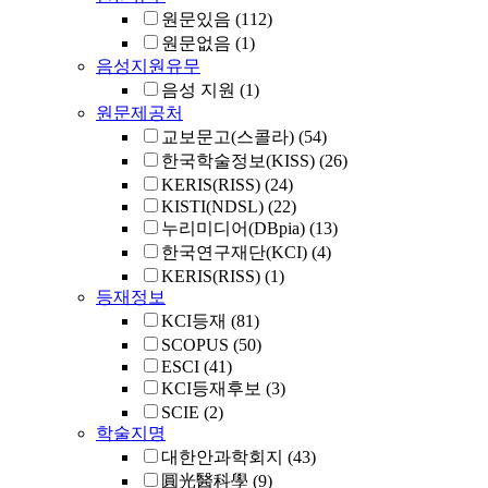
원문있음
(112)
원문없음
(1)
음성지원유무
음성 지원
(1)
원문제공처
교보문고(스콜라)
(54)
한국학술정보(KISS)
(26)
KERIS(RISS)
(24)
KISTI(NDSL)
(22)
누리미디어(DBpia)
(13)
한국연구재단(KCI)
(4)
KERIS(RISS)
(1)
등재정보
KCI등재
(81)
SCOPUS
(50)
ESCI
(41)
KCI등재후보
(3)
SCIE
(2)
학술지명
대한안과학회지
(43)
圓光醫科學
(9)