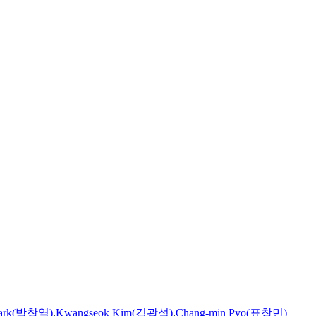
 Park(박창열)
,
Kwangseok
Kim
(김광석)
,
Chang-min Pyo(표창민)