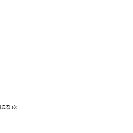
개요집
(8)