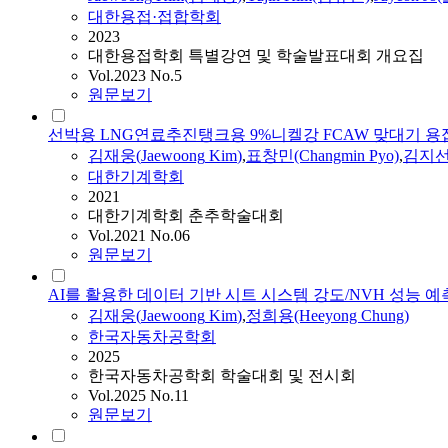
대한용접·접합학회
2023
대한용접학회 특별강연 및 학술발표대회 개요집
Vol.2023 No.5
원문보기
선박용 LNG연료추진탱크용 9%니켈강 FCAW 맞대기 용
김재웅
(
Jaewoong
Kim
)
,
표창민(Changmin Pyo)
,
김지선(
대한기계학회
2021
대한기계학회 춘추학술대회
Vol.2021 No.06
원문보기
AI를 활용한 데이터 기반 시트 시스템 강도/NVH 성능 예
김재웅
(
Jaewoong
Kim
)
,
정희용(Heeyong Chung)
한국자동차공학회
2025
한국자동차공학회 학술대회 및 전시회
Vol.2025 No.11
원문보기