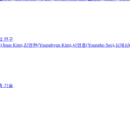
접 연구
Jisun
Kim
)
,
김영현(Younghyun
Kim
)
,
서영호(Youngho Seo)
,
심재삼(J
측 기술