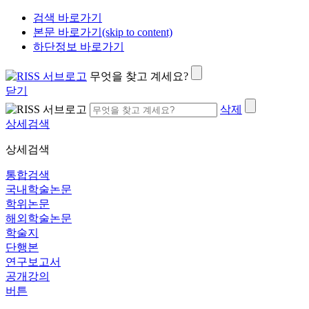
검색 바로가기
본문 바로가기(skip to content)
하단정보 바로가기
무엇을 찾고 계세요?
닫기
삭제
상세검색
상세검색
통합검색
국내학술논문
학위논문
해외학술논문
학술지
단행본
연구보고서
공개강의
버튼