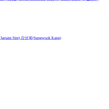
aesam Sim)
,
강성욱(Sungwook Kang)