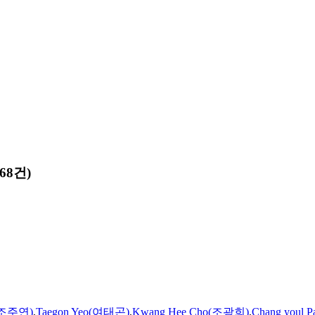
68건)
o(조주연)
,
Taegon Yeo(여태곤)
,
Kwang Hee Cho(조광희)
,
Chang youl