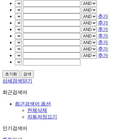
추가
추가
추가
추가
추가
추가
추가
상세검색닫기
최근검색어
최근검색어 옵션
전체삭제
자동저장끄기
인기검색어