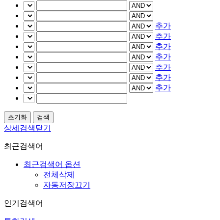
추가
추가
추가
추가
추가
추가
추가
상세검색닫기
최근검색어
최근검색어 옵션
전체삭제
자동저장끄기
인기검색어