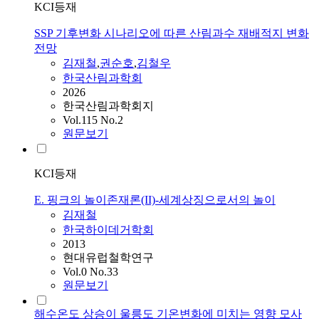
KCI등재
SSP 기후변화 시나리오에 따른 산림과수 재배적지 변화
전망
김재철
,
권순호
,
김철우
한국산림과학회
2026
한국산림과학회지
Vol.115 No.2
원문보기
KCI등재
E. 핑크의 놀이존재론(II)-세계상징으로서의 놀이
김재철
한국하이데거학회
2013
현대유럽철학연구
Vol.0 No.33
원문보기
해수온도 상승이 울릉도 기온변화에 미치는 영향 모사