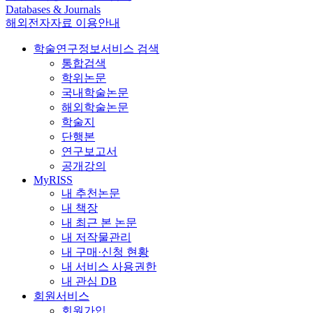
Databases & Journals
해외전자자료 이용안내
학술연구정보서비스 검색
통합검색
학위논문
국내학술논문
해외학술논문
학술지
단행본
연구보고서
공개강의
MyRISS
내 추천논문
내 책장
내 최근 본 논문
내 저작물관리
내 구매·신청 현황
내 서비스 사용권한
내 관심 DB
회원서비스
회원가입