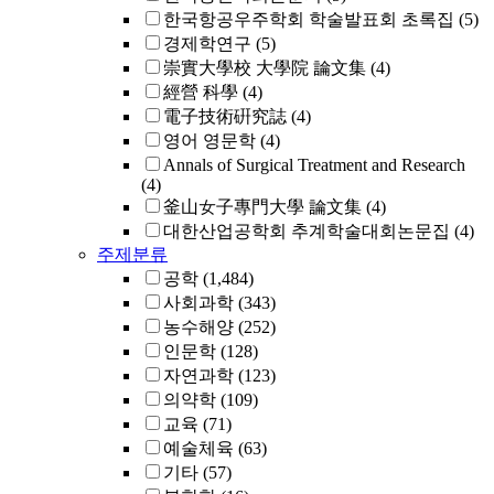
한국항공우주학회 학술발표회 초록집
(5)
경제학연구
(5)
崇實大學校 大學院 論文集
(4)
經營 科學
(4)
電子技術硏究誌
(4)
영어 영문학
(4)
Annals of Surgical Treatment and Research
(4)
釜山女子專門大學 論文集
(4)
대한산업공학회 추계학술대회논문집
(4)
주제분류
공학
(1,484)
사회과학
(343)
농수해양
(252)
인문학
(128)
자연과학
(123)
의약학
(109)
교육
(71)
예술체육
(63)
기타
(57)