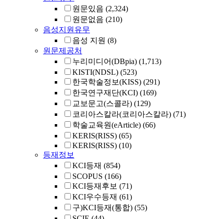
원문있음
(2,324)
원문없음
(210)
음성지원유무
음성 지원
(8)
원문제공처
누리미디어(DBpia)
(1,713)
KISTI(NDSL)
(523)
한국학술정보(KISS)
(291)
한국연구재단(KCI)
(169)
교보문고(스콜라)
(129)
코리아스칼라(코리아스칼라)
(71)
학술교육원(eArticle)
(66)
KERIS(RISS)
(65)
KERIS(RISS)
(10)
등재정보
KCI등재
(854)
SCOPUS
(166)
KCI등재후보
(71)
KCI우수등재
(61)
구)KCI등재(통합)
(55)
SCIE
(44)