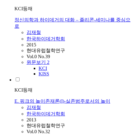
KCI등재
정신의학과 하이데거의 대화 – 졸리콘-세미나를 중심으
로
김재철
한국하이데거학회
2015
현대유럽철학연구
Vol.0 No.39
원문보기
2
KCI
KISS
KCI등재
E. 핑크의 놀이존재론(I)-실존범주로서의 놀이
김재철
한국하이데거학회
2013
현대유럽철학연구
Vol.0 No.32