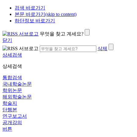
검색 바로가기
본문 바로가기(skip to content)
하단정보 바로가기
무엇을 찾고 계세요?
닫기
삭제
상세검색
상세검색
통합검색
국내학술논문
학위논문
해외학술논문
학술지
단행본
연구보고서
공개강의
버튼