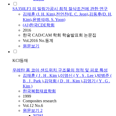
SA350LF3 의 밀링가공시 최적 절삭조건에 관한 연구
김재훈
(
J.
H.
Kim
)
,
전언찬(E. C. Jeon)
,
김동후(D.
H
,
Kim
)
,
윤병석(B. S. Yoon)
(사)한국CDE학회
2016
한국 CAD/CAM 학회 학술발표회 논문집
Vol.2016 No.동계
원문보기
KCI등재
우레탄 폼 코아 샌드위치 구조물의 정적 및 피로 특성
김재훈
(
J
.
H
.
Kim
)
,
이영신 ( Y . S . Lee )
,
박병준 (
B .
J
. Park )
,
김덕회 ( D .
H
.
Kim
)
,
김영기 ( Y . G .
Kim
)
한국복합재료학회
1999
Composites research
Vol.12 No.6
원문보기
2
NDSL