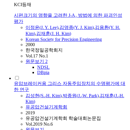
KCI등재
시편크기의 영향을 고려한 J-A₂ 방법에 의한 파괴인성
평가
이정윤(
J.
Y. Lee)
,
김영종(Y.
J.
Kim
)
,
김용환(Y.
H.
Kim
)
,
김재훈
(
J.
H.
Kim
)
Korean Society for Precision Engineering
2000
한국정밀공학회지
Vol.17 No.1
원문보기
2
NDSL
DBpia
유압브레이커용 그리스 자동주입장치의 수명평가에 대
한 연구
김성현(S.-
H.
Kim
)
,
박종원(
J.
-W. Park)
,
김재훈
(
J.
-
H.
Kim
)
유공압건설기계학회
2019
유공압건설기계학회 학술대회논문집
Vol.2019 No.6
원문보기