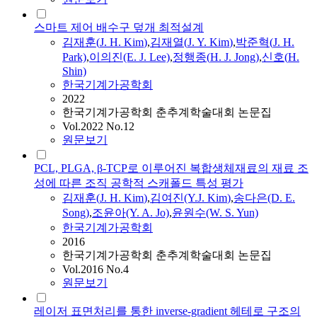
스마트 제어 배수구 덮개 최적설계
김재훈
(
J.
H.
Kim
)
,
김재열(
J.
Y.
Kim
)
,
박준혁(
J.
H.
Park)
,
이의진(E.
J.
Lee)
,
정행종(
H.
J.
Jong)
,
신호(
H.
Shin)
한국기계가공학회
2022
한국기계가공학회 춘추계학술대회 논문집
Vol.2022 No.12
원문보기
PCL, PLGA, β-TCP로 이루어진 복합생체재료의 재료 조
성에 따른 조직 공학적 스캐폴드 특성 평가
김재훈
(
J.
H.
Kim
)
,
김여진(Y.
J.
Kim
)
,
송다은(D. E.
Song)
,
조윤아(Y. A. Jo)
,
윤원수(W. S. Yun)
한국기계가공학회
2016
한국기계가공학회 춘추계학술대회 논문집
Vol.2016 No.4
원문보기
레이저 표면처리를 통한 inverse-gradient 헤테로 구조의