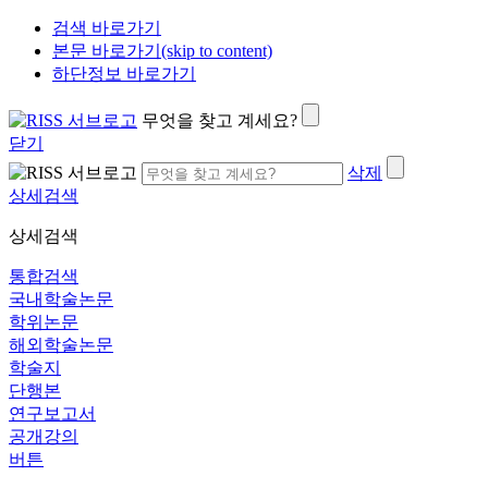
검색 바로가기
본문 바로가기(skip to content)
하단정보 바로가기
무엇을 찾고 계세요?
닫기
삭제
상세검색
상세검색
통합검색
국내학술논문
학위논문
해외학술논문
학술지
단행본
연구보고서
공개강의
버튼