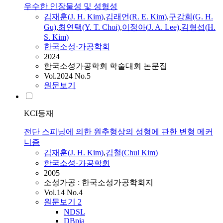
우수한 인장물성 및 성형성
김재훈
(
J.
H.
Kim
)
,
김래언(R. E.
Kim
)
,
구강희(G.
H.
Gu)
,
최연택(Y. T. Choi)
,
이정아(
J.
A. Lee)
,
김형섭(
H.
S.
Kim
)
한국소성·가공학회
2024
한국소성가공학회 학술대회 논문집
Vol.2024 No.5
원문보기
KCI등재
전단 스피닝에 의한 원추형상의 성형에 관한 변형 메커
니즘
김재훈
(
J.
H.
Kim
)
,
김철(Chul
Kim
)
한국소성·가공학회
2005
소성가공 : 한국소성가공학회지
Vol.14 No.4
원문보기
2
NDSL
DBpia