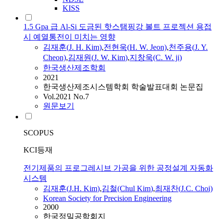
KISS
1.5 Gpa 급 Al-Si 도금된 핫스탬핑강 볼트 프로젝션 용접
시 예열통전이 미치는 영향
김재훈
(
J.
H.
Kim
)
,
전현욱(
H.
W. Jeon)
,
천주용(
J.
Y.
Cheon)
,
김재원(
J.
W.
Kim
)
,
지창욱(C. W. ji)
한국생산제조학회
2021
한국생산제조시스템학회 학술발표대회 논문집
Vol.2021 No.7
원문보기
SCOPUS
KCI등재
전기제품의 프로그레시브 가공을 위한 공정설계 자동화
시스템
김재훈
(
J.
H.
Kim
)
,
김철(Chul
Kim
)
,
최재찬(
J.
C. Choi)
Korean Society for Precision Engineering
2000
한국정밀공학회지