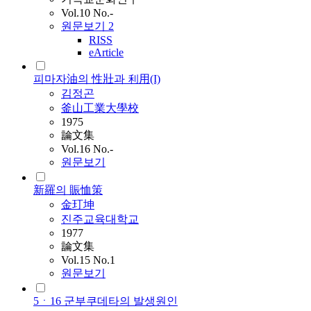
Vol.10 No.-
원문보기
2
RISS
eArticle
피마자油의 性壯과 利用(I)
김정곤
釜山工業大學校
1975
論文集
Vol.16 No.-
원문보기
新羅의 賑恤策
金玎坤
진주교육대학교
1977
論文集
Vol.15 No.1
원문보기
5ㆍ16 군부쿠데타의 발생원인