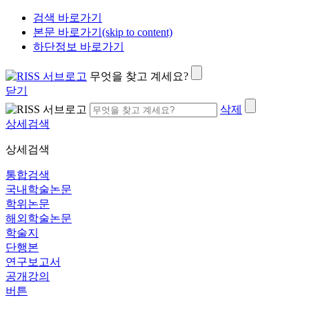
검색 바로가기
본문 바로가기(skip to content)
하단정보 바로가기
무엇을 찾고 계세요?
닫기
삭제
상세검색
상세검색
통합검색
국내학술논문
학위논문
해외학술논문
학술지
단행본
연구보고서
공개강의
버튼