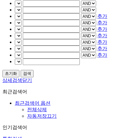
추가
추가
추가
추가
추가
추가
추가
상세검색닫기
최근검색어
최근검색어 옵션
전체삭제
자동저장끄기
인기검색어