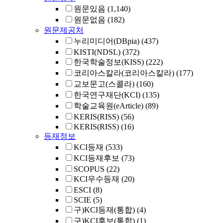
원문있음
(1,140)
원문없음
(182)
원문제공처
누리미디어(DBpia)
(437)
KISTI(NDSL)
(372)
한국학술정보(KISS)
(222)
코리아스칼라(코리아스칼라)
(177)
교보문고(스콜라)
(160)
한국연구재단(KCI)
(135)
학술교육원(eArticle)
(89)
KERIS(RISS)
(56)
KERIS(RISS)
(16)
등재정보
KCI등재
(533)
KCI등재후보
(73)
SCOPUS
(22)
KCI우수등재
(20)
ESCI
(8)
SCIE
(5)
구)KCI등재(통합)
(4)
구)KCI후보(통합)
(1)