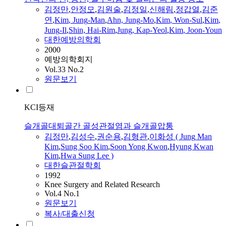
김정만
,
안정모
,
김원술
,
김정일
,
신해림
,
정갑열
,
김준
연
,
Kim
,
Jung
-
Man
,
Ahn,
Jung
-Mo
,
Kim
, Won-Sul
,
Kim
,
Jung
-Il
,
Shin, Hai-Rim
,
Jung
, Kap-Yeol
,
Kim
, Joon-Youn
대한예방의학회
2000
예방의학회지
Vol.33 No.2
원문보기
KCI등재
슬개골대퇴골간 골성관절염과 슬개골압통
김정만
,
김성수
,
권순용
,
김형관
,
이화성 (
Jung
Man
Kim
,
Sung Soo
Kim
,
Soon Yong Kwon
,
Hyung Kwan
Kim
,
Hwa Sung Lee )
대한슬관절학회
1992
Knee Surgery and Related Research
Vol.4 No.1
원문보기
복사/대출신청