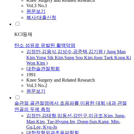
Knee Surgery and Related Research
Vol.3 No.1
원문보기
복사/대출신청
KCI등재
탄소 섬유로 유발된 활액막염
김정만
,
김용식
,
김성수
,
공준택
,
김기원 (
Jung
Man
Kim
,
Yong Sik
Kim
,
Sung Soo
Kim
,
Joon Taek Kong
,
Ki
Won
Kim
)
대한슬관절학회
1991
Knee Surgery and Related Research
Vol.3 No.2
원문보기
슬관절 골관절염에서 초음파를 이용한 대퇴 내과 관절
연골의 두께 측정
김정만
,
김태형
,
임동선
,
강민구
,
이규조
,
Kim
,
Jung
-
Man
,
Kim
, Tae-Hyung
,
Im, Dong-Sun
,
Kang, Min-
Gu
,
Lee, Kyu-Jo
대한정형외과초음파학회