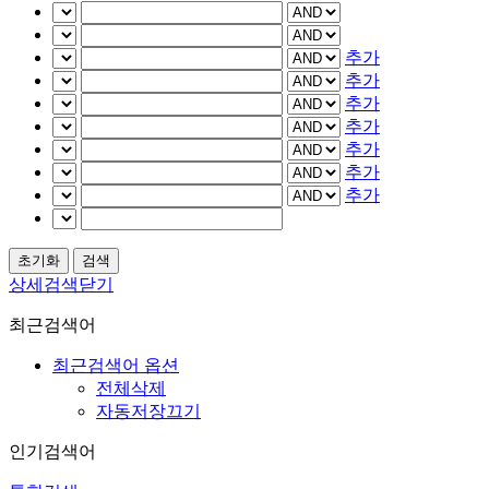
추가
추가
추가
추가
추가
추가
추가
상세검색닫기
최근검색어
최근검색어 옵션
전체삭제
자동저장끄기
인기검색어