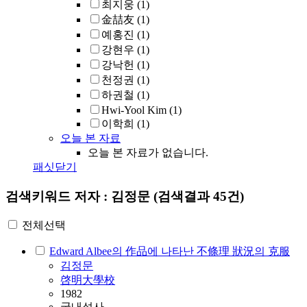
최지웅
(1)
金喆友
(1)
예홍진
(1)
강현우
(1)
강낙헌
(1)
천정권
(1)
하권철
(1)
Hwi-Yool Kim
(1)
이학희
(1)
오늘 본 자료
오늘 본 자료가 없습니다.
패싯닫기
검색키워드
저자 : 김정문
(검색결과 45건)
전체선택
Edward Albee의 作品에 나타난 不條理 狀況의 克服
김정문
啓明大學校
1982
국내석사