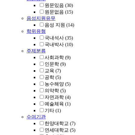
원문있음
(30)
원문없음
(15)
음성지원유무
음성 지원
(14)
학위유형
국내석사
(35)
국내박사
(10)
주제분류
사회과학
(9)
인문학
(9)
교육
(7)
공학
(5)
농수해양
(5)
의약학
(5)
자연과학
(4)
예술체육
(1)
기타
(1)
수여기관
한양대학교
(7)
연세대학교
(5)