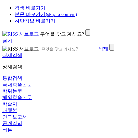
검색 바로가기
본문 바로가기(skip to content)
하단정보 바로가기
무엇을 찾고 계세요?
닫기
삭제
상세검색
상세검색
통합검색
국내학술논문
학위논문
해외학술논문
학술지
단행본
연구보고서
공개강의
버튼