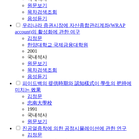
원문보기
목차검색조회
음성듣기
우리나라 증권시장에 자산종합관리계좌(WRAP
account)의 활성화에 관한 여구
김정문
한양대학교 국제금융대학원
2001
국내석사
원문보기
목차검색조회
음성듣기
피이드백의 提供時期와 認知樣式이 學生의 把持에
미치는 效果
김정문
忠南大學校
1991
국내석사
원문보기
진공열증착에 의한 공정시뮬레이션에 관한 연구
김정문