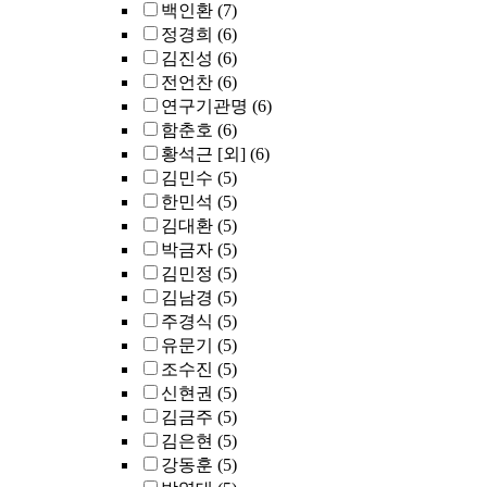
백인환
(7)
정경희
(6)
김진성
(6)
전언찬
(6)
연구기관명
(6)
함춘호
(6)
황석근 [외]
(6)
김민수
(5)
한민석
(5)
김대환
(5)
박금자
(5)
김민정
(5)
김남경
(5)
주경식
(5)
유문기
(5)
조수진
(5)
신현권
(5)
김금주
(5)
김은현
(5)
강동훈
(5)