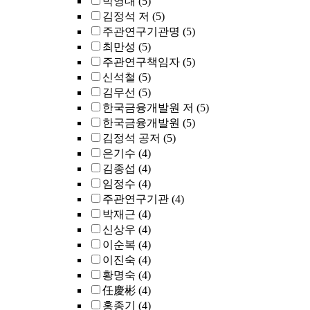
박영대
(5)
김정석 저
(5)
주관연구기관명
(5)
최만성
(5)
주관연구책임자
(5)
신석철
(5)
김무선
(5)
한국금융개발원 저
(5)
한국금융개발원
(5)
김정석 공저
(5)
은기수
(4)
김종섭
(4)
임정수
(4)
주관연구기관
(4)
박재근
(4)
신상우
(4)
이순복
(4)
이진숙
(4)
황명숙
(4)
任慶彬
(4)
홍종기
(4)