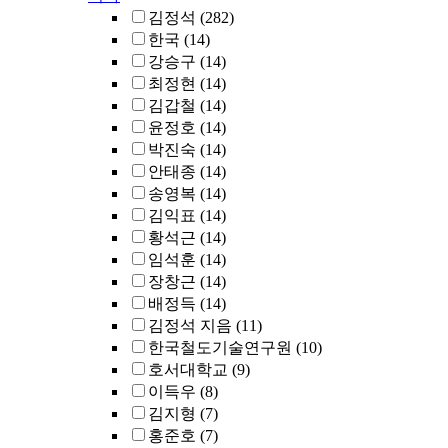
김정석
(282)
한국
(14)
강승구
(14)
최정현
(14)
김갑철
(14)
윤정호
(14)
박진숙
(14)
안태종
(14)
송영복
(14)
김익표
(14)
황석근
(14)
임석훈
(14)
장창근
(14)
배정득
(14)
김정석 지음
(11)
한국철도기술연구원
(10)
호서대학교
(9)
이득우
(8)
김지형
(7)
홍준호
(7)