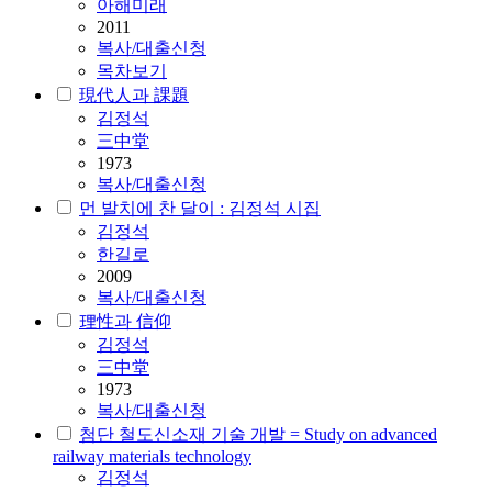
아해미래
2011
복사/대출신청
목차보기
現代人과 課題
김정석
三中堂
1973
복사/대출신청
먼 발치에 찬 달이 : 김정석 시집
김정석
한길로
2009
복사/대출신청
理性과 信仰
김정석
三中堂
1973
복사/대출신청
첨단 철도신소재 기술 개발 = Study on advanced
railway materials technology
김정석