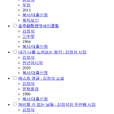
두엄
2013
복사/대출신청
목차보기
金亭錫敎授엣세이選集
김정석
三中堂
1964
복사/대출신청
내가 나를 노려보는 동안 : 김정석 시집
김정석
천년의시작
2020
복사/대출신청
베스트 앵글 : 김정석 소설
김정석
문학풍경
1996
복사/대출신청
허비할 수 없는 날들 : 김정석의 두번째 시집
김정석