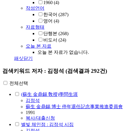
1960
(4)
작성언어
한국어
(287)
영어
(4)
자료형태
단행본
(268)
비도서
(24)
오늘 본 자료
오늘 본 자료가 없습니다.
패싯닫기
검색키워드
저자 : 김정석
(검색결과 292건)
전체선택
(蘇生 金鼎錫 敎授)學問生涯
김정석
蘇生 金鼎錫 博士 停年退任記念事業推進委員會
1991
복사/대출신청
별빛 체인점 : 김정석 시집
김정석