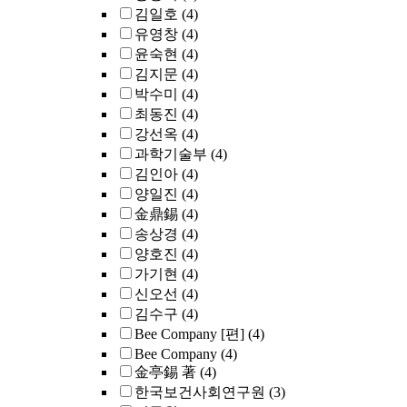
김일호
(4)
유영창
(4)
윤숙현
(4)
김지문
(4)
박수미
(4)
최동진
(4)
강선옥
(4)
과학기술부
(4)
김인아
(4)
양일진
(4)
金鼎錫
(4)
송상경
(4)
양호진
(4)
가기현
(4)
신오선
(4)
김수구
(4)
Bee Company [편]
(4)
Bee Company
(4)
金亭錫 著
(4)
한국보건사회연구원
(3)