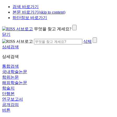
검색 바로가기
본문 바로가기(skip to content)
하단정보 바로가기
무엇을 찾고 계세요?
닫기
삭제
상세검색
상세검색
통합검색
국내학술논문
학위논문
해외학술논문
학술지
단행본
연구보고서
공개강의
버튼