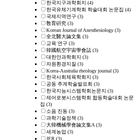
한국지구과학회지
(4)
한국유체기계학회 학술대회 논문집
(4)
국제지역연구
(3)
敎育硏究
(3)
Korean Journal of Anesthesiology
(3)
全北醫大論文集
(3)
교육 연구
(3)
韓國航空宇宙學會誌
(3)
대한안과학회지
(3)
자원환경지질
(3)
Korea-Australia rheology journal
(3)
한국사회체육학회지
(3)
공동 추계학술발표회
(3)
한국지능시스템학회논문지
(3)
제어로봇시스템학회 합동학술대회 논문
집
(3)
소음 진동
(3)
과학기술정책
(3)
大韓機械學會論文集A
(3)
세계농업
(3)
JER
(3)