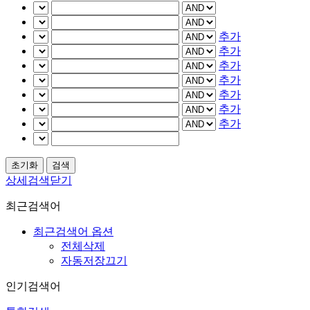
추가
추가
추가
추가
추가
추가
추가
상세검색닫기
최근검색어
최근검색어 옵션
전체삭제
자동저장끄기
인기검색어