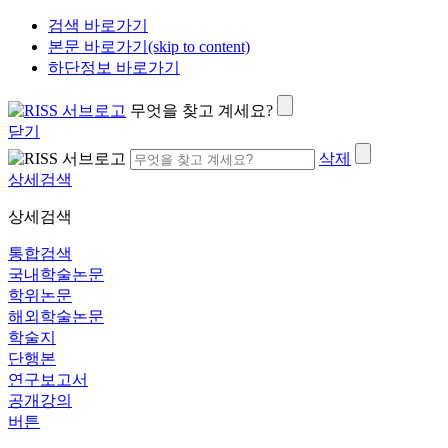
검색 바로가기
본문 바로가기(skip to content)
하단정보 바로가기
무엇을 찾고 계세요?
닫기
삭제
상세검색
상세검색
통합검색
국내학술논문
학위논문
해외학술논문
학술지
단행본
연구보고서
공개강의
버튼