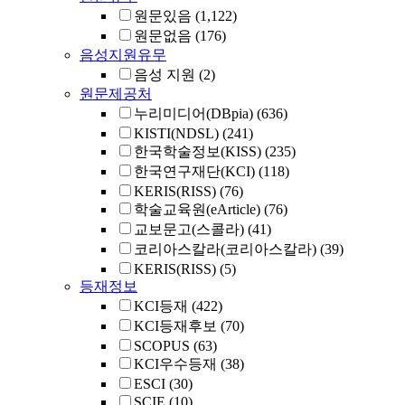
원문있음
(1,122)
원문없음
(176)
음성지원유무
음성 지원
(2)
원문제공처
누리미디어(DBpia)
(636)
KISTI(NDSL)
(241)
한국학술정보(KISS)
(235)
한국연구재단(KCI)
(118)
KERIS(RISS)
(76)
학술교육원(eArticle)
(76)
교보문고(스콜라)
(41)
코리아스칼라(코리아스칼라)
(39)
KERIS(RISS)
(5)
등재정보
KCI등재
(422)
KCI등재후보
(70)
SCOPUS
(63)
KCI우수등재
(38)
ESCI
(30)
SCIE
(10)