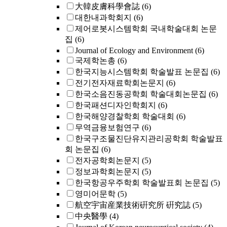
大韓皮膚科學會誌
(6)
대한내과학회지
(6)
제어로봇시스템학회 국내학술대회 논문
집
(6)
Journal of Ecology and Environment
(6)
국제학논총
(6)
한국지능시스템학회 학술발표 논문집
(6)
전기전자재료학회논문지
(6)
한국소음진동공학회 학술대회논문집
(6)
한국패션디자인학회지
(6)
한국해양경찰학회 학술대회
(6)
무역금융보험연구
(6)
한국구조물진단유지관리공학회 학술발표
회 논문집
(6)
전자공학회논문지
(5)
정보과학회논문지
(5)
한국항공우주학회 학술발표회 논문집
(5)
영미어문학
(5)
航空宇宙産業技術硏究所 硏究誌
(5)
中央醫學
(4)