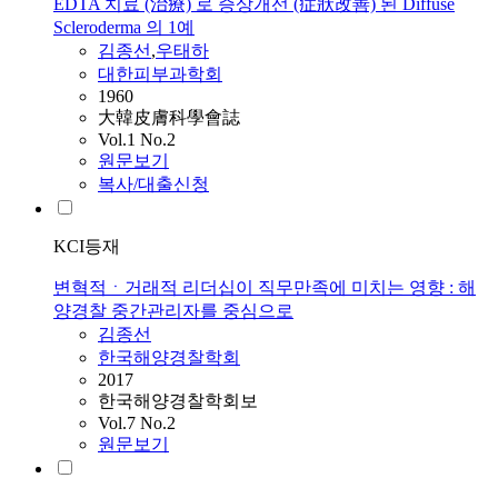
EDTA 치료 (治療) 로 증상개선 (症狀改善) 된 Diffuse
Scleroderma 의 1예
김종선
,
우태하
대한피부과학회
1960
大韓皮膚科學會誌
Vol.1 No.2
원문보기
복사/대출신청
KCI등재
변혁적ㆍ거래적 리더십이 직무만족에 미치는 영향 : 해
양경찰 중간관리자를 중심으로
김종선
한국해양경찰학회
2017
한국해양경찰학회보
Vol.7 No.2
원문보기