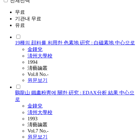
전체선택
무료
기관내 무료
유료
19種의 顔料를 利用한 色素地 硏究 : 白磁素地 中心으로
金鍾兌
淸州大學校
1994
淸藝論叢
Vol.8 No.-
원문보기
鷄龍山 鐵畵粉靑에 關한 硏究 : EDAX分析 結果 中心으
로
金鐘兌
淸州大學校
1993
淸藝論叢
Vol.7 No.-
원문보기