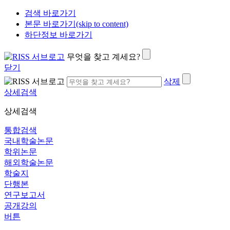
검색 바로가기
본문 바로가기(skip to content)
하단정보 바로가기
무엇을 찾고 계세요?
닫기
삭제
상세검색
상세검색
통합검색
국내학술논문
학위논문
해외학술논문
학술지
단행본
연구보고서
공개강의
버튼