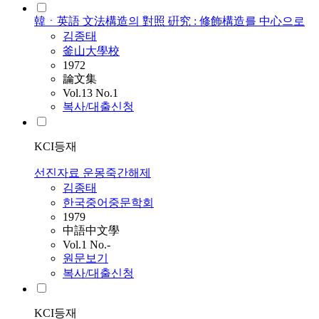
韓ㆍ英語 文法構造의 對照 硏究 : 修飾構造를 中心으로
김종태
釜山大學校
1972
論文集
Vol.13 No.1
복사/대출신청
KCI등재
선진자료 운몽죽간해제
김종태
한국중어중문학회
1979
中語中文學
Vol.1 No.-
원문보기
복사/대출신청
KCI등재