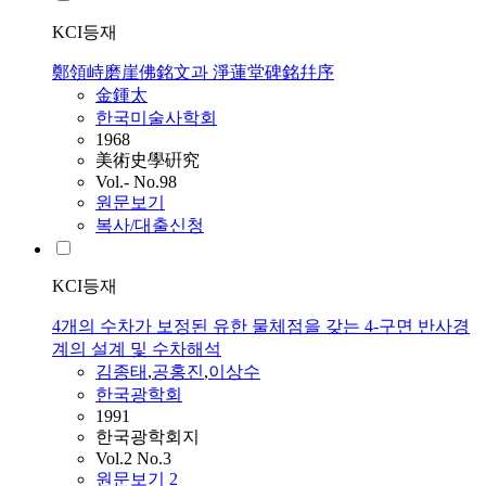
KCI등재
鄭領峙磨崖佛銘文과 淨蓮堂碑銘幷序
金鍾太
한국미술사학회
1968
美術史學硏究
Vol.- No.98
원문보기
복사/대출신청
KCI등재
4개의 수차가 보정된 유한 물체점을 갖는 4-구면 반사경
계의 설계 및 수차해석
김종태
,
공홍진
,
이상수
한국광학회
1991
한국광학회지
Vol.2 No.3
원문보기
2