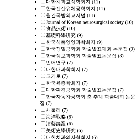
대한치과교정학회지
(11)
한국전산유체공학회지
(11)
월간국방외교저널
(11)
Journal of Korean neurosurgical society
(10)
食品技術
(10)
基礎科學硏究
(9)
한국식품영양과학회지
(9)
한국정밀공학회 학술발표대회 논문집
(9)
한국정보과학회 학술발표논문집
(8)
언어연구
(7)
대한내과학회지
(7)
코기토
(7)
한국육종학회지
(7)
대한환경공학회 학술발표논문집
(7)
한국자동차공학회 춘 추계 학술대회 논문
집
(7)
새물리
(7)
海洋戰略
(6)
淸藝論叢
(6)
美術史學硏究
(6)
대한치과의사협회지
(6)