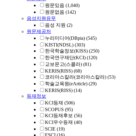
원문있음
(1,040)
원문없음
(142)
음성지원유무
음성 지원
(2)
원문제공처
누리미디어(DBpia)
(545)
KISTI(NDSL)
(303)
한국학술정보(KISS)
(250)
한국연구재단(KCI)
(120)
교보문고(스콜라)
(81)
KERIS(RISS)
(68)
코리아스칼라(코리아스칼라)
(53)
학술교육원(eArticle)
(29)
KERIS(RISS)
(14)
등재정보
KCI등재
(506)
SCOPUS
(95)
KCI등재후보
(56)
KCI우수등재
(40)
SCIE
(19)
ESCI
(16)