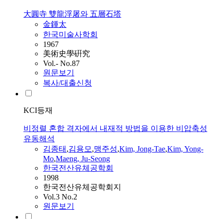
大圓寺 雙龍浮屠와 五層石塔
金鍾太
한국미술사학회
1967
美術史學硏究
Vol.- No.87
원문보기
복사/대출신청
KCI등재
비정렬 혼합 격자에서 내재적 방법을 이용한 비압축성
유동해석
김종태
,
김용모
,
맹주성
,
Kim, Jong-Tae
,
Kim, Yong-
Mo
,
Maeng, Ju-Seong
한국전산유체공학회
1998
한국전산유체공학회지
Vol.3 No.2
원문보기