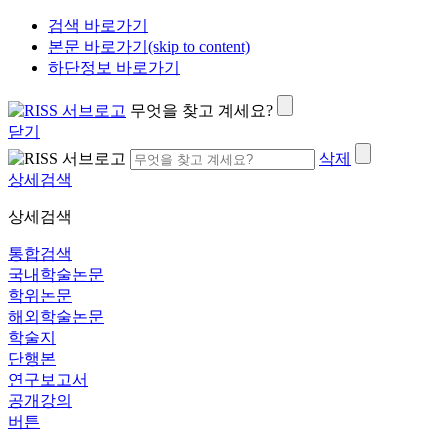
검색 바로가기
본문 바로가기(skip to content)
하단정보 바로가기
무엇을 찾고 계세요?
닫기
삭제
상세검색
상세검색
통합검색
국내학술논문
학위논문
해외학술논문
학술지
단행본
연구보고서
공개강의
버튼