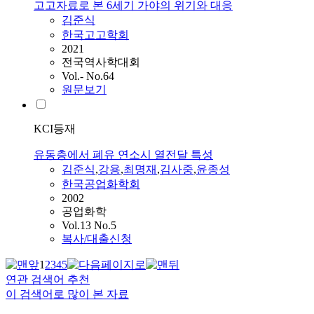
고고자료로 본 6세기 가야의 위기와 대응
김준식
한국고고학회
2021
전국역사학대회
Vol.- No.64
원문보기
KCI등재
유동층에서 폐유 연소시 열전달 특성
김준식
,
강용
,
최명재
,
김사중
,
윤종성
한국공업화학회
2002
공업화학
Vol.13 No.5
복사/대출신청
1
2
3
4
5
연관 검색어 추천
이 검색어로 많이 본 자료