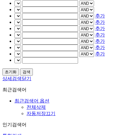
추가
추가
추가
추가
추가
추가
추가
상세검색닫기
최근검색어
최근검색어 옵션
전체삭제
자동저장끄기
인기검색어