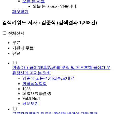
오늘 본 자료
오늘 본 자료가 없습니다.
패싯닫기
검색키워드
저자 : 김준식
(검색결과 1,268건)
전체선택
무료
기관내 무료
유료
연중 매초급여(埋草給與)와 볏짚 및 건초혼합 급여가 우
유생산에 미치는 영향
김준식
,
고문석
,
김길수
,
오대균
한국낙농학회
1983
韓國酪農學會誌
Vol.5 No.1
원문보기
근로자경영참여제도의 활성화 방안에 관한 연구