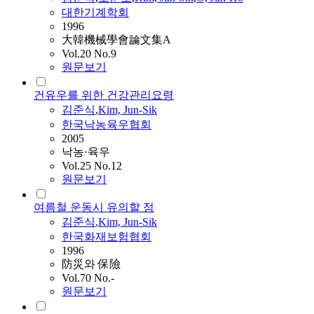
대한기계학회
1996
大韓機械學會論文集A
Vol.20 No.9
원문보기
건유우를 위한 건강관리요령
김준식
,
Kim, Jun-Sik
한국낙농육우협회
2005
낙농·육우
Vol.25 No.12
원문보기
여름철 운동시 유의할 점
김준식
,
Kim, Jun-Sik
한국화재보험협회
1996
防災와 保險
Vol.70 No.-
원문보기