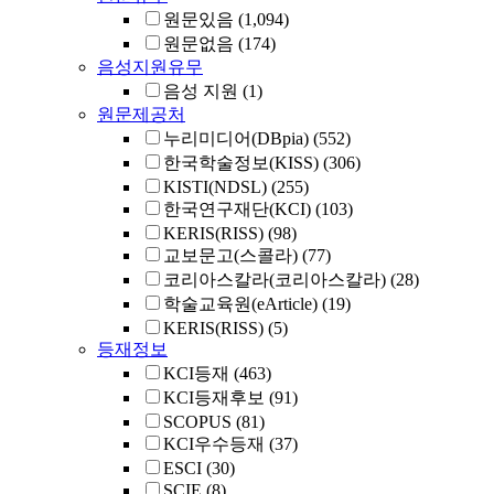
원문있음
(1,094)
원문없음
(174)
음성지원유무
음성 지원
(1)
원문제공처
누리미디어(DBpia)
(552)
한국학술정보(KISS)
(306)
KISTI(NDSL)
(255)
한국연구재단(KCI)
(103)
KERIS(RISS)
(98)
교보문고(스콜라)
(77)
코리아스칼라(코리아스칼라)
(28)
학술교육원(eArticle)
(19)
KERIS(RISS)
(5)
등재정보
KCI등재
(463)
KCI등재후보
(91)
SCOPUS
(81)
KCI우수등재
(37)
ESCI
(30)
SCIE
(8)