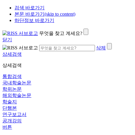
검색 바로가기
본문 바로가기(skip to content)
하단정보 바로가기
무엇을 찾고 계세요?
닫기
삭제
상세검색
상세검색
통합검색
국내학술논문
학위논문
해외학술논문
학술지
단행본
연구보고서
공개강의
버튼