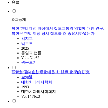
유료
KCI등재
북한 헌법 제정 과정에서 철도교통의 역할에 대한 연구:
북한은 헌법 제정 당시 철도를 왜 중요시하였는가
김지호
법무부
2025
통일과 법률
Vol.- No.62
원문보기
顎骨創傷內 血餠變化에 對한 組織 化學的 硏究
金知浩
대한치과의사학회
1993
대한치과의사학회지
Vol.14 No.3