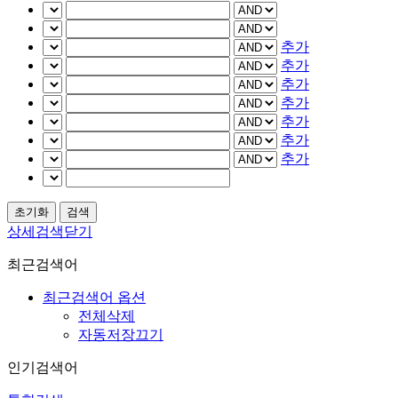
추가
추가
추가
추가
추가
추가
추가
상세검색닫기
최근검색어
최근검색어 옵션
전체삭제
자동저장끄기
인기검색어