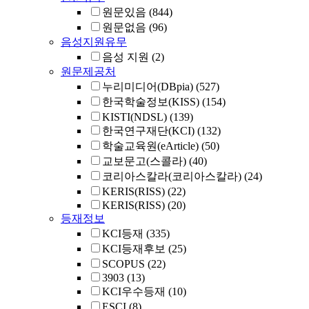
원문있음
(844)
원문없음
(96)
음성지원유무
음성 지원
(2)
원문제공처
누리미디어(DBpia)
(527)
한국학술정보(KISS)
(154)
KISTI(NDSL)
(139)
한국연구재단(KCI)
(132)
학술교육원(eArticle)
(50)
교보문고(스콜라)
(40)
코리아스칼라(코리아스칼라)
(24)
KERIS(RISS)
(22)
KERIS(RISS)
(20)
등재정보
KCI등재
(335)
KCI등재후보
(25)
SCOPUS
(22)
3903
(13)
KCI우수등재
(10)
ESCI
(8)