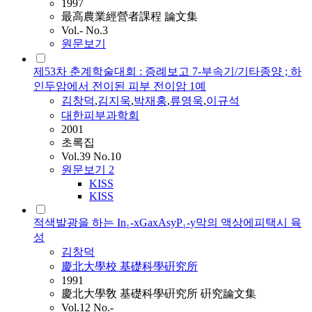
1997
最高農業經營者課程 論文集
Vol.- No.3
원문보기
제53차 춘계학술대회 : 증례보고 7-부속기/기타종양 ; 하
인두암에서 전이된 피부 전이암 1예
김창덕
,
김
지욱
,
박재홍
,
류영욱
,
이규석
대한피부과학회
2001
초록집
Vol.39 No.10
원문보기
2
KISS
KISS
적색발광을 하는 In₁-xGaxAsyP₁-y막의 액상에피택시 육
성
김창덕
慶北大學校 基礎科學硏究所
1991
慶北大學敎 基礎科學硏究所 硏究論文集
Vol.12 No.-