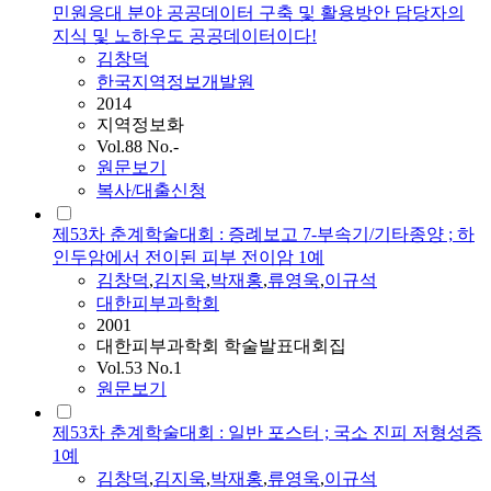
민원응대 분야 공공데이터 구축 및 활용방안 담당자의
지식 및 노하우도 공공데이터이다!
김창덕
한국지역정보개발원
2014
지역정보화
Vol.88 No.-
원문보기
복사/대출신청
제53차 춘계학술대회 : 증례보고 7-부속기/기타종양 ; 하
인두암에서 전이된 피부 전이암 1예
김창덕
,
김
지욱
,
박재홍
,
류영욱
,
이규석
대한피부과학회
2001
대한피부과학회 학술발표대회집
Vol.53 No.1
원문보기
제53차 춘계학술대회 : 일반 포스터 ; 국소 진피 저형성증
1예
김창덕
,
김
지욱
,
박재홍
,
류영욱
,
이규석