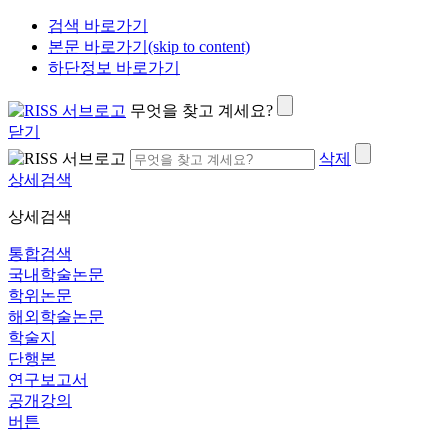
검색 바로가기
본문 바로가기(skip to content)
하단정보 바로가기
무엇을 찾고 계세요?
닫기
삭제
상세검색
상세검색
통합검색
국내학술논문
학위논문
해외학술논문
학술지
단행본
연구보고서
공개강의
버튼