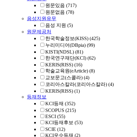
원문있음
(717)
원문없음
(78)
음성지원유무
음성 지원
(5)
원문제공처
한국학술정보(KISS)
(425)
누리미디어(DBpia)
(99)
KISTI(NDSL)
(81)
한국연구재단(KCI)
(62)
KERIS(RISS)
(16)
학술교육원(eArticle)
(8)
교보문고(스콜라)
(4)
코리아스칼라(코리아스칼라)
(4)
KERIS(RISS)
(1)
등재정보
KCI등재
(352)
SCOPUS
(215)
ESCI
(55)
KCI등재후보
(53)
SCIE
(12)
KCI우수등재
(2)