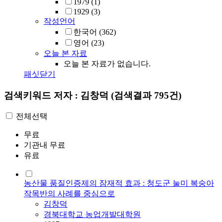
1979
(1)
1929
(3)
작성언어
한국어
(362)
영어
(23)
오늘 본 자료
오늘 본 자료가 없습니다.
패싯닫기
검색키워드
저자 : 김창덕
(검색결과 795건)
전체선택
무료
기관내 무료
유료
농산물 품질인증제의 잠재적 효과 : 청도군 눌미 복숭아
작목반의 사례를 중심으로
김창덕
경북대학교 농업개발대학원