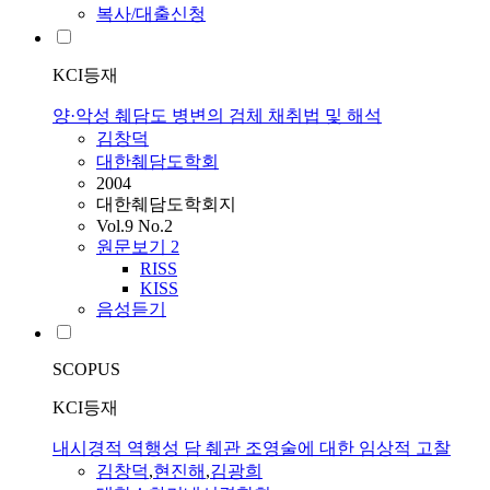
복사/대출신청
KCI등재
양·악성 췌담도 병변의 검체 채취법 및 해석
김창덕
대한췌담도학회
2004
대한췌담도학회지
Vol.9 No.2
원문보기
2
RISS
KISS
음성듣기
SCOPUS
KCI등재
내시경적 역행성 담 췌관 조영술에 대한 임상적 고찰
김창덕
,
현진해
,
김
광희