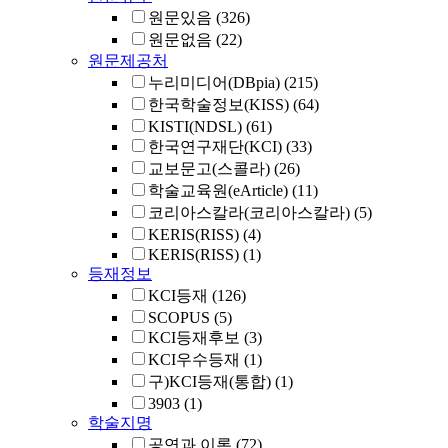
원문있음
(326)
원문없음
(22)
원문제공처
누리미디어(DBpia)
(215)
한국학술정보(KISS)
(64)
KISTI(NDSL)
(61)
한국연구재단(KCI)
(33)
교보문고(스콜라)
(26)
학술교육원(eArticle)
(11)
코리아스칼라(코리아스칼라)
(5)
KERIS(RISS)
(4)
KERIS(RISS)
(1)
등재정보
KCI등재
(126)
SCOPUS
(5)
KCI등재후보
(3)
KCI우수등재
(1)
구)KCI등재(통합)
(1)
3903
(1)
학술지명
공연과 이론
(72)