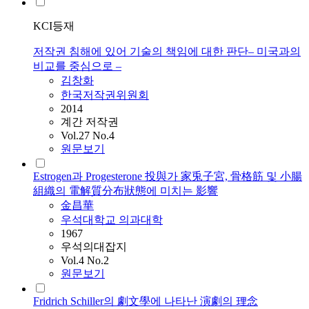
KCI등재
저작권 침해에 있어 기술의 책임에 대한 판단‒ 미국과의
비교를 중심으로 ‒
김창화
한국저작권위원회
2014
계간 저작권
Vol.27 No.4
원문보기
Estrogen과 Progesterone 投與가 家兎子宮, 骨格筋 및 小腸
組織의 電解質分布狀態에 미치는 影響
金昌華
우석대학교 의과대학
1967
우석의대잡지
Vol.4 No.2
원문보기
Fridrich Schiller의 劇文學에 나타난 演劇의 理念