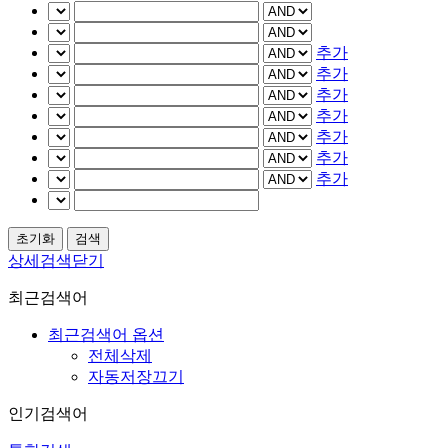
추가
추가
추가
추가
추가
추가
추가
상세검색닫기
최근검색어
최근검색어 옵션
전체삭제
자동저장끄기
인기검색어