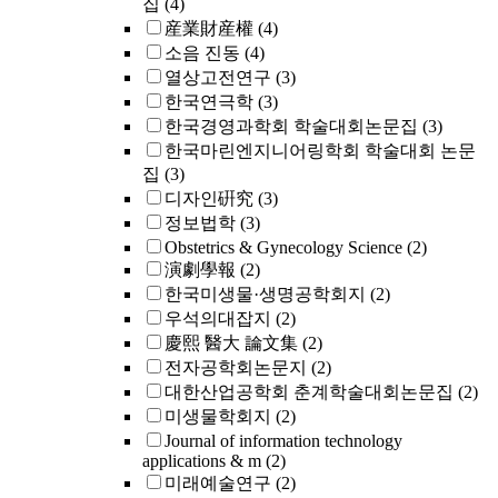
집
(4)
産業財産權
(4)
소음 진동
(4)
열상고전연구
(3)
한국연극학
(3)
한국경영과학회 학술대회논문집
(3)
한국마린엔지니어링학회 학술대회 논문
집
(3)
디자인硏究
(3)
정보법학
(3)
Obstetrics & Gynecology Science
(2)
演劇學報
(2)
한국미생물·생명공학회지
(2)
우석의대잡지
(2)
慶熙 醫大 論文集
(2)
전자공학회논문지
(2)
대한산업공학회 춘계학술대회논문집
(2)
미생물학회지
(2)
Journal of information technology
applications & m
(2)
미래예술연구
(2)