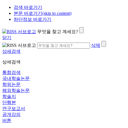
검색 바로가기
본문 바로가기(skip to content)
하단정보 바로가기
무엇을 찾고 계세요?
닫기
삭제
상세검색
상세검색
통합검색
국내학술논문
학위논문
해외학술논문
학술지
단행본
연구보고서
공개강의
버튼