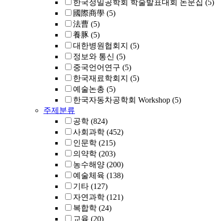
한국정밀공학회 학술발표대회 논문집
(5)
國際商學
(5)
法曹
(5)
養豚
(5)
대한병원협회지
(5)
정보와 통신
(5)
중국언어연구
(5)
한국재료학회지
(5)
예술논총
(5)
한국자동차공학회 Workshop
(5)
주제분류
공학
(824)
사회과학
(452)
인문학
(215)
의약학
(203)
농수해양
(200)
예술체육
(138)
기타
(127)
자연과학
(121)
복합학
(24)
교육
(20)