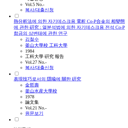
Vol.5 No.-
복사/대출신청
熱分析法에 의한 자기데스크용 電析 Co-P合金의 相變態
에 관한 硏究 : 열분석법에 의한 자기데스크용 전석 Co-P
합금의 상변태에 관한 연구
김철수
釜山大學校 工科大學
1984
工科大學 硏究 報告
Vol.27 No.-
복사/대출신청
表現技巧로서의 隱喩에 關한 硏究
金哲壽
釜山水産大學校
1978
論文集
Vol.21 No.-
원문보기