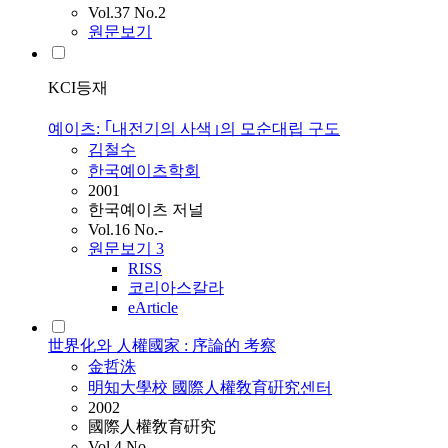
Vol.37 No.2
원문보기
KCI등재
예이츠: ｢내전기의 사색｣의 모순대립 구도
김철수
한국예이츠학회
2001
한국예이츠 저널
Vol.16 No.-
원문보기
3
RISS
코리아스칼라
eArticle
世界化와 人權國家 : 序論的 考察
金哲洙
明知大學校 國際人權敎育硏究센터
2002
國際人權敎育硏究
Vol.4 No.