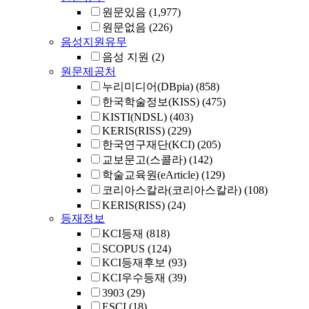
원문있음
(1,977)
원문없음
(226)
음성지원유무
음성 지원
(2)
원문제공처
누리미디어(DBpia)
(858)
한국학술정보(KISS)
(475)
KISTI(NDSL)
(403)
KERIS(RISS)
(229)
한국연구재단(KCI)
(205)
교보문고(스콜라)
(142)
학술교육원(eArticle)
(129)
코리아스칼라(코리아스칼라)
(108)
KERIS(RISS)
(24)
등재정보
KCI등재
(818)
SCOPUS
(124)
KCI등재후보
(93)
KCI우수등재
(39)
3903
(29)
ESCI
(18)