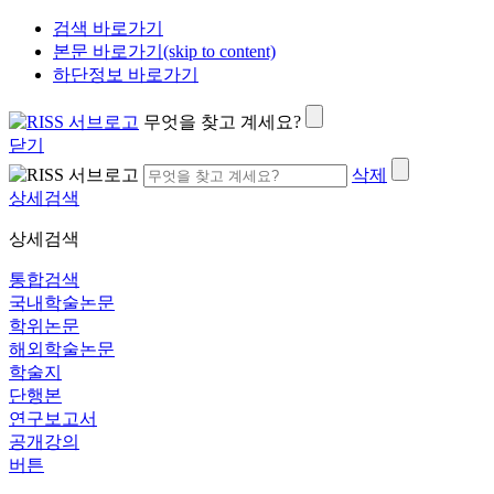
검색 바로가기
본문 바로가기(skip to content)
하단정보 바로가기
무엇을 찾고 계세요?
닫기
삭제
상세검색
상세검색
통합검색
국내학술논문
학위논문
해외학술논문
학술지
단행본
연구보고서
공개강의
버튼