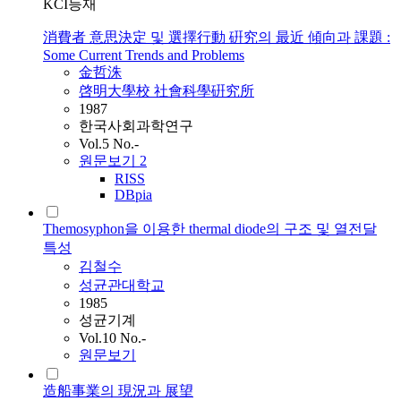
KCI등재
消費者 意思決定 및 選擇行動 硏究의 最近 傾向과 課題 :
Some Current Trends and Problems
金哲洙
啓明大學校 社會科學硏究所
1987
한국사회과학연구
Vol.5 No.-
원문보기
2
RISS
DBpia
Themosyphon을 이용한 thermal diode의 구조 및 열전달
특성
김철수
성균관대학교
1985
성균기계
Vol.10 No.-
원문보기
造船事業의 現況과 展望