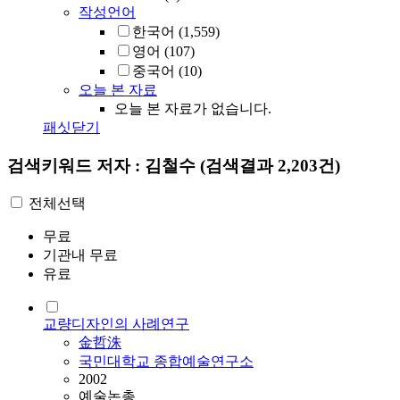
작성언어
한국어
(1,559)
영어
(107)
중국어
(10)
오늘 본 자료
오늘 본 자료가 없습니다.
패싯닫기
검색키워드
저자 : 김철수
(검색결과 2,203건)
전체선택
무료
기관내 무료
유료
교량디자인의 사례연구
金哲洙
국민대학교 종합예술연구소
2002
예술논총