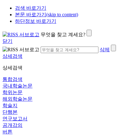
검색 바로가기
본문 바로가기(skip to content)
하단정보 바로가기
무엇을 찾고 계세요?
닫기
삭제
상세검색
상세검색
통합검색
국내학술논문
학위논문
해외학술논문
학술지
단행본
연구보고서
공개강의
버튼