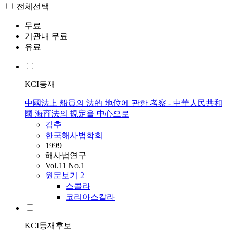
전체선택
무료
기관내 무료
유료
KCI등재
中國法上 船員의 法的 地位에 관한 考察 - 中華人民共和
國 海商法의 規定을 中心으로
김추
한국해사법학회
1999
해사법연구
Vol.11 No.1
원문보기
2
스콜라
코리아스칼라
KCI등재후보