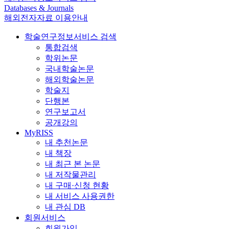
Databases & Journals
해외전자자료 이용안내
학술연구정보서비스 검색
통합검색
학위논문
국내학술논문
해외학술논문
학술지
단행본
연구보고서
공개강의
MyRISS
내 추천논문
내 책장
내 최근 본 논문
내 저작물관리
내 구매·신청 현황
내 서비스 사용권한
내 관심 DB
회원서비스
회원가입