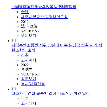
中国海南国际旅游岛政策法律制度探析
金秋
제주대학교 법과정책연구원
2012
法과 政策
Vol.18 No.2
원문보기
지역주택조합원 지위 상실에 따른 분담금 반환 시기 제
한조항의 효력
김추
고시계사
2022
考試界
Vol.67 No.7
원문보기
복사/대출신청
고소사건 경찰 불송치 결정 나도 안심하긴 일러
김추
고시계사