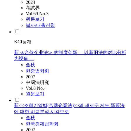
2024
考試界
Vol.69 No.3
원문보기
복사/대출신청
KCI등재
新 ≪合伙企业法≫ 的制度创新 ― 以新旧法的对比分析
为视角 ―
金秋
한중법학회
2007
中國法硏究
Vol.8 No.-
원문보기
新<<조합기업법(合夥企業法)>>의 새로운 제도 新舊法
에 대한 비교분석 시각으로
金秋
한국경제법학회
2007