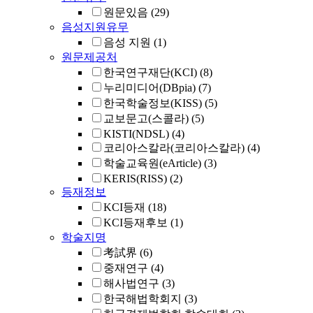
원문있음
(29)
음성지원유무
음성 지원
(1)
원문제공처
한국연구재단(KCI)
(8)
누리미디어(DBpia)
(7)
한국학술정보(KISS)
(5)
교보문고(스콜라)
(5)
KISTI(NDSL)
(4)
코리아스칼라(코리아스칼라)
(4)
학술교육원(eArticle)
(3)
KERIS(RISS)
(2)
등재정보
KCI등재
(18)
KCI등재후보
(1)
학술지명
考試界
(6)
중재연구
(4)
해사법연구
(3)
한국해법학회지
(3)