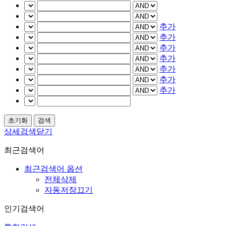
추가
추가
추가
추가
추가
추가
추가
상세검색닫기
최근검색어
최근검색어 옵션
전체삭제
자동저장끄기
인기검색어