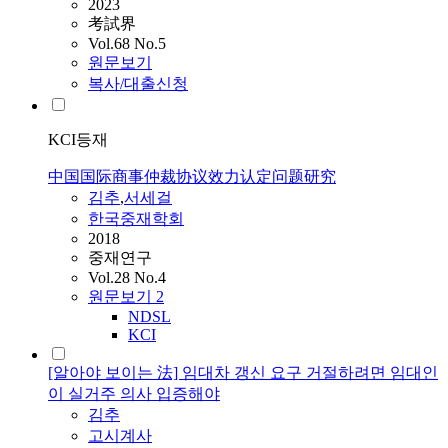
2023
考試界
Vol.68 No.5
원문보기
복사/대출신청
KCI등재
中国国际商事仲裁协议效力认定问题研究
김추
,
서세걸
한국중재학회
2018
중재연구
Vol.28 No.4
원문보기
2
NDSL
KCI
[알아야 보이는 法] 임대차 갱신 요구 거절하려면 임대인
이 실거주 의사 입증해야
김추
고시계사