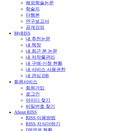
해외학술논문
학술지
단행본
연구보고서
공개강의
MyRISS
내 추천논문
내 책장
내 최근 본 논문
내 저작물관리
내 구매·신청 현황
내 서비스 사용권한
내 관심 DB
회원서비스
회원가입
로그인
아이디 찾기
비밀번호 찾기
About RISS
RISS 이용방법
RISS 지식더하기
DB연계 현황