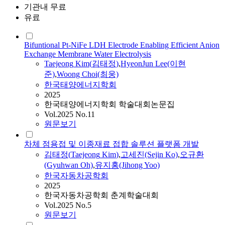
기관내 무료
유료
Bifuntional Pt-NiFe LDH Electrode Enabling Efficient Anion
Exchange Membrane Water Electrolysis
Taejeong
Kim
(
김태정
)
,
HyeonJun Lee(이현
준)
,
Woong Choi(최웅)
한국태양에너지학회
2025
한국태양에너지학회 학술대회논문집
Vol.2025 No.11
원문보기
차체 점용접 및 이종재료 접합 솔루션 플랫폼 개발
김태정
(
Taejeong
Kim
)
,
고세진(Sejin Ko)
,
오규환
(Gyuhwan Oh)
,
유지홍(Jihong Yoo)
한국자동차공학회
2025
한국자동차공학회 춘계학술대회
Vol.2025 No.5
원문보기