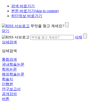
검색 바로가기
본문 바로가기(skip to content)
하단정보 바로가기
무엇을 찾고 계세요?
닫기
삭제
상세검색
상세검색
통합검색
국내학술논문
학위논문
해외학술논문
학술지
단행본
연구보고서
공개강의
버튼