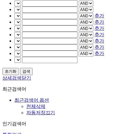
추가
추가
추가
추가
추가
추가
추가
상세검색닫기
최근검색어
최근검색어 옵션
전체삭제
자동저장끄기
인기검색어