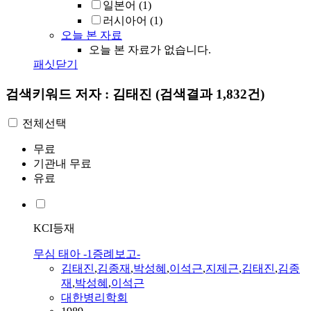
일본어
(1)
러시아어
(1)
오늘 본 자료
오늘 본 자료가 없습니다.
패싯닫기
검색키워드
저자 : 김태진
(검색결과 1,832건)
전체선택
무료
기관내 무료
유료
KCI등재
무심 태아 -1증례보고-
김태진
,
김종재
,
박성혜
,
이석근
,
지제근
,
김태진
,
김종
재
,
박성혜
,
이석근
대한병리학회