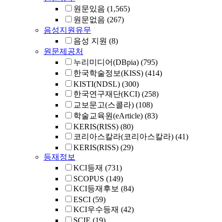
원문있음
(1,565)
원문없음
(267)
음성지원유무
음성 지원
(8)
원문제공처
누리미디어(DBpia)
(795)
한국학술정보(KISS)
(414)
KISTI(NDSL)
(300)
한국연구재단(KCI)
(258)
교보문고(스콜라)
(108)
학술교육원(eArticle)
(83)
KERIS(RISS)
(80)
코리아스칼라(코리아스칼라)
(41)
KERIS(RISS)
(29)
등재정보
KCI등재
(731)
SCOPUS
(149)
KCI등재후보
(84)
ESCI
(59)
KCI우수등재
(42)
SCIE
(19)