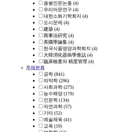
용봉인문논총
(4)
우리어문연구
(4)
대한소화기학회지
(4)
도시문제
(4)
建築
(4)
商事法硏究
(4)
美國學論集
(4)
한국식품영양과학회지
(4)
大韓消化器病學會誌
(4)
臨床檢査와 精度管理
(4)
주제분류
공학
(841)
의약학
(296)
사회과학
(275)
농수해양
(179)
인문학
(134)
자연과학
(57)
기타
(52)
예술체육
(41)
교육
(19)