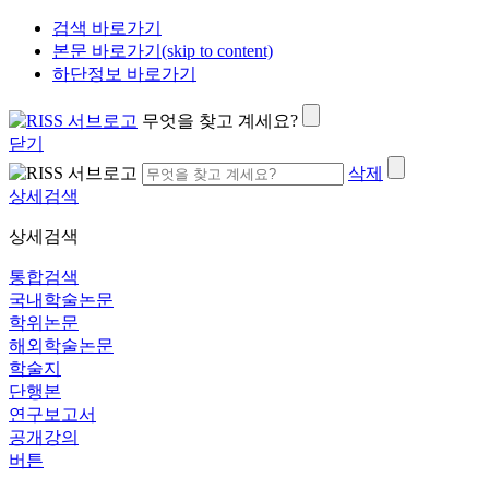
검색 바로가기
본문 바로가기(skip to content)
하단정보 바로가기
무엇을 찾고 계세요?
닫기
삭제
상세검색
상세검색
통합검색
국내학술논문
학위논문
해외학술논문
학술지
단행본
연구보고서
공개강의
버튼