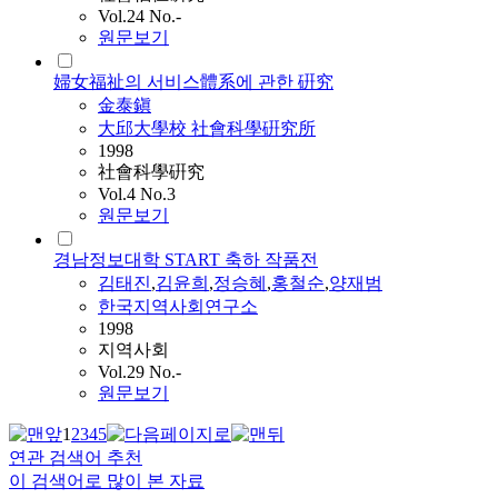
Vol.24 No.-
원문보기
婦女福祉의 서비스體系에 관한 硏究
金泰鎭
大邱大學校 社會科學硏究所
1998
社會科學硏究
Vol.4 No.3
원문보기
경남정보대학 START 축하 작품전
김태진
,
김윤희
,
정승혜
,
홍철순
,
양재범
한국지역사회연구소
1998
지역사회
Vol.29 No.-
원문보기
1
2
3
4
5
연관 검색어 추천
이 검색어로 많이 본 자료