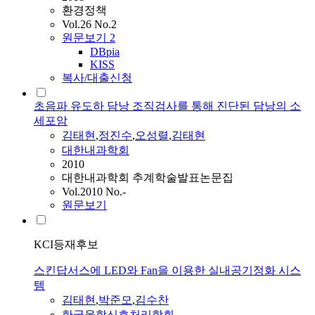
환경정책
Vol.26 No.2
원문보기
2
DBpia
KISS
복사/대출신청
초음파 유도하 담낭 조직검사를 통해 진단된 담낭의 소
세포암
김태현
,
정진수
,
오성렬
,
김태현
대한내과학회
2010
대한내과학회 추계학술발표논문집
Vol.2010 No.-
원문보기
KCI등재후보
스킨답서스에 LED와 Fan을 이용한 실내공기정화 시스
템
김태현
,
박준모
,
김수찬
한국융합신호처리학회