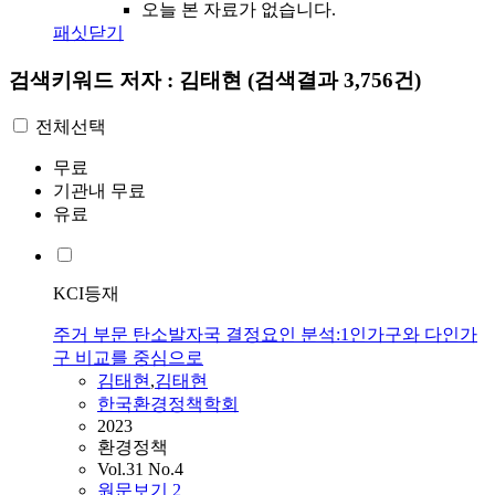
오늘 본 자료가 없습니다.
패싯닫기
검색키워드
저자 : 김태현
(검색결과 3,756건)
전체선택
무료
기관내 무료
유료
KCI등재
주거 부문 탄소발자국 결정요인 분석:1인가구와 다인가
구 비교를 중심으로
김태현
,
김태현
한국환경정책학회
2023
환경정책
Vol.31 No.4
원문보기
2