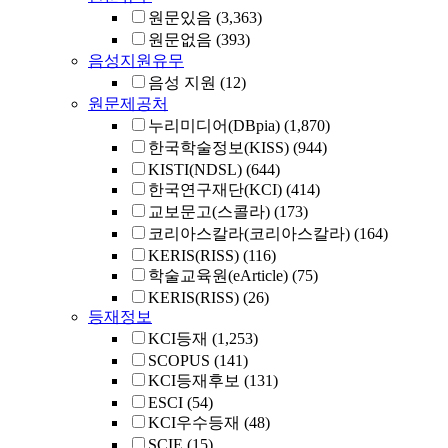
원문있음
(3,363)
원문없음
(393)
음성지원유무
음성 지원
(12)
원문제공처
누리미디어(DBpia)
(1,870)
한국학술정보(KISS)
(944)
KISTI(NDSL)
(644)
한국연구재단(KCI)
(414)
교보문고(스콜라)
(173)
코리아스칼라(코리아스칼라)
(164)
KERIS(RISS)
(116)
학술교육원(eArticle)
(75)
KERIS(RISS)
(26)
등재정보
KCI등재
(1,253)
SCOPUS
(141)
KCI등재후보
(131)
ESCI
(54)
KCI우수등재
(48)
SCIE
(15)