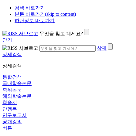
검색 바로가기
본문 바로가기(skip to content)
하단정보 바로가기
무엇을 찾고 계세요?
닫기
삭제
상세검색
상세검색
통합검색
국내학술논문
학위논문
해외학술논문
학술지
단행본
연구보고서
공개강의
버튼