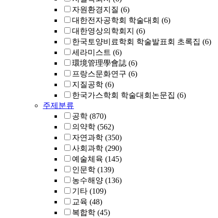
자원환경지질
(6)
대한전자공학회 학술대회
(6)
대한영상의학회지
(6)
한국토양비료학회 학술발표회 초록집
(6)
세라미스트
(6)
環境管理學會誌
(6)
프랑스문화연구
(6)
지질공학
(6)
한국가스학회 학술대회논문집
(6)
주제분류
공학
(870)
의약학
(562)
자연과학
(350)
사회과학
(290)
예술체육
(145)
인문학
(139)
농수해양
(136)
기타
(109)
교육
(48)
복합학
(45)