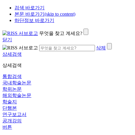
검색 바로가기
본문 바로가기(skip to content)
하단정보 바로가기
무엇을 찾고 계세요?
닫기
삭제
상세검색
상세검색
통합검색
국내학술논문
학위논문
해외학술논문
학술지
단행본
연구보고서
공개강의
버튼