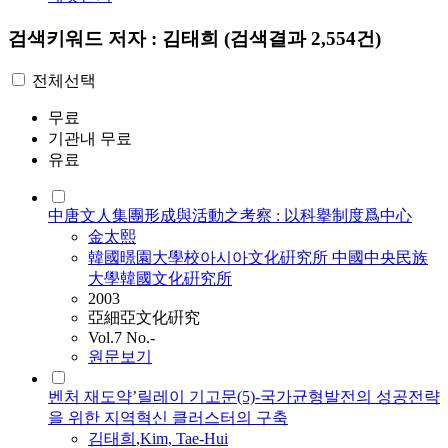
검색키워드
저자 : 김태희
(검색결과 2,554건)
전체선택
무료
기관내 무료
유료
中唐文人集團形成與活動之考察 : 以科擧制度爲中心
金太熙
韓國暻園大學校아시아文化硏究所 中國中央民族
大學韓國文化硏究所
2003
亞細亞文化硏究
Vol.7 No.-
원문보기
벤처 재도약’릴레이 기고문(5)-국가균형발전의 성공전략
을 위한 지역혁신 클러스터의 구축
김태희
,
Kim, Tae-Hui