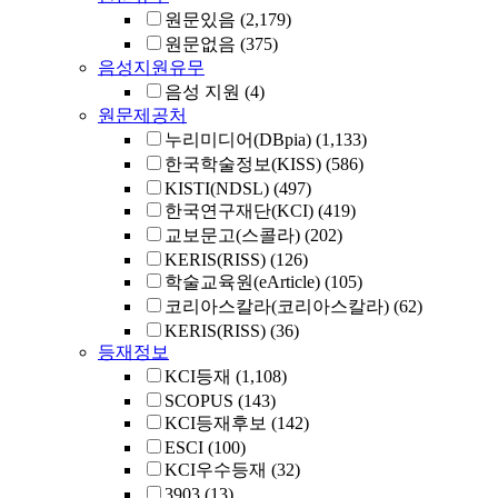
원문있음
(2,179)
원문없음
(375)
음성지원유무
음성 지원
(4)
원문제공처
누리미디어(DBpia)
(1,133)
한국학술정보(KISS)
(586)
KISTI(NDSL)
(497)
한국연구재단(KCI)
(419)
교보문고(스콜라)
(202)
KERIS(RISS)
(126)
학술교육원(eArticle)
(105)
코리아스칼라(코리아스칼라)
(62)
KERIS(RISS)
(36)
등재정보
KCI등재
(1,108)
SCOPUS
(143)
KCI등재후보
(142)
ESCI
(100)
KCI우수등재
(32)
3903
(13)