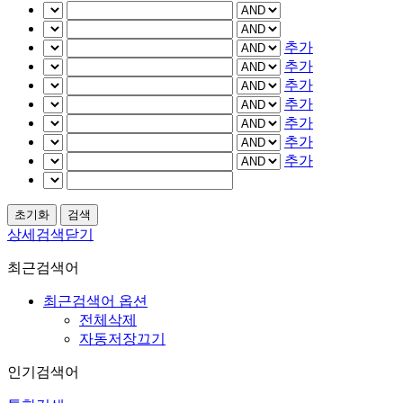
추가
추가
추가
추가
추가
추가
추가
상세검색닫기
최근검색어
최근검색어 옵션
전체삭제
자동저장끄기
인기검색어