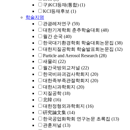
구)KCI등재(통합)
(1)
KCI등재후보
(1)
학술지명
관광레저연구
(59)
대한기계학회 춘추학술대회
(48)
월간 순국
(40)
한국대기환경학회 학술대회논문집
(38)
대한지질공학회 학술발표회논문집
(32)
Particle and Aerosol Research
(28)
새물리
(22)
월간국방외교저널
(22)
한국비파괴검사학회지
(20)
대한족부족관절학회지
(20)
대한시과학회지
(20)
지질공학
(18)
北韓
(16)
대한정형외과학회지
(16)
硏究論文集
(14)
한국공업화학회 연구논문 초록집
(13)
관훈저널
(13)