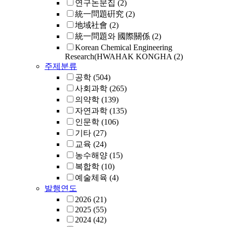
연구논문집
(2)
統一問題硏究
(2)
地域社會
(2)
統一問題와 國際關係
(2)
Korean Chemical Engineering
Research(HWAHAK KONGHA
(2)
주제분류
공학
(504)
사회과학
(265)
의약학
(139)
자연과학
(135)
인문학
(106)
기타
(27)
교육
(24)
농수해양
(15)
복합학
(10)
예술체육
(4)
발행연도
2026
(21)
2025
(55)
2024
(42)