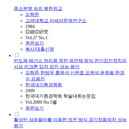
중소분쟁 속의 북한외교
김학준
고려대학교 아세아문제연구소
1984
亞細亞硏究
Vol.27 No.1
원문보기
복사/대출신청
반도체 배가스 처리용 정전 유전체 방식 전기집진장치의
서브 미크론 입자 집진 성능 평가
김학준
,
한방우
,
홍원석
,
신완호
,
오원석
,
윤종필
,
한경
수
,
김용진
한국대기환경학회
2009
한국대기환경학회 학술대회논문집
Vol.2009 No.5월
원문보기
활성탄 섬유필터를 이용한 정전 방식 공기정화장치 성능
평가