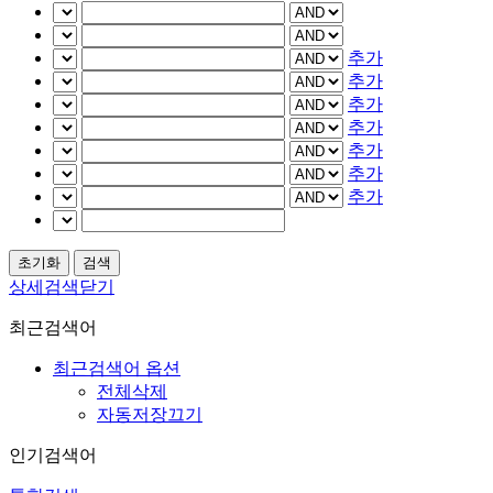
추가
추가
추가
추가
추가
추가
추가
상세검색닫기
최근검색어
최근검색어 옵션
전체삭제
자동저장끄기
인기검색어