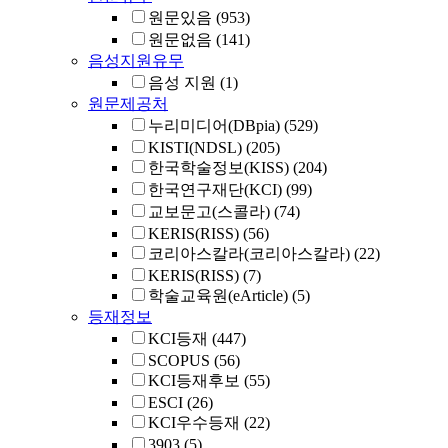
원문있음
(953)
원문없음
(141)
음성지원유무
음성 지원
(1)
원문제공처
누리미디어(DBpia)
(529)
KISTI(NDSL)
(205)
한국학술정보(KISS)
(204)
한국연구재단(KCI)
(99)
교보문고(스콜라)
(74)
KERIS(RISS)
(56)
코리아스칼라(코리아스칼라)
(22)
KERIS(RISS)
(7)
학술교육원(eArticle)
(5)
등재정보
KCI등재
(447)
SCOPUS
(56)
KCI등재후보
(55)
ESCI
(26)
KCI우수등재
(22)
3903
(5)