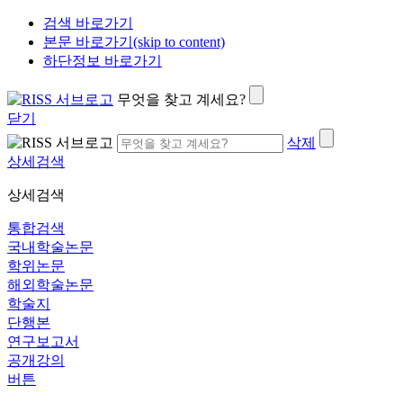
검색 바로가기
본문 바로가기(skip to content)
하단정보 바로가기
무엇을 찾고 계세요?
닫기
삭제
상세검색
상세검색
통합검색
국내학술논문
학위논문
해외학술논문
학술지
단행본
연구보고서
공개강의
버튼