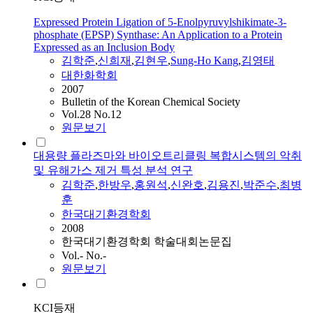
Expressed Protein Ligation of 5-Enolpyruvylshikimate-3-
phosphate (EPSP) Synthase: An Application to a Protein
Expressed as an Inclusion Body
김학준
,
신희재
,
김현우
,
Sung-Ho Kang
,
김영태
대한화학회
2007
Bulletin of the Korean Chemical Society
Vol.28 No.12
원문보기
대용량 플라즈마와 바이오트리클링 복합시스템의 악취
및 유해가스 제거 특성 분석 연구
김학준
,
한방우
,
홍원석
,
신완호
,
김용진
,
박준수
,
최병
훈
한국대기환경학회
2008
한국대기환경학회 학술대회논문집
Vol.- No.-
원문보기
KCI등재