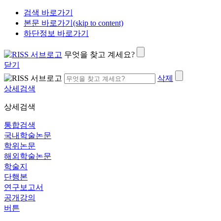
검색 바로가기
본문 바로가기(skip to content)
하단정보 바로가기
무엇을 찾고 계세요?
닫기
삭제
상세검색
상세검색
통합검색
국내학술논문
학위논문
해외학술논문
학술지
단행본
연구보고서
공개강의
버튼