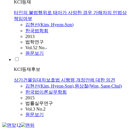
KCI등재
타인의 불법행위로 태아가 사망한 경우 가해자의 민법상
책임여부
김현선
(
Kim
,
Hyeon
-
Son
)
한국법학회
2013
법학연구
Vol.52 No.-
원문보기
KCI등재후보
상가건물임대차보호법 시행령 개정안에 대한 의견
김현선
(
Kim
,
Hyeon
-
Son
)
,
원상철(Won, Sang-Chul)
한국법이론실무학회
2015
법률실무연구
Vol.3 No.2
원문보기
1
2