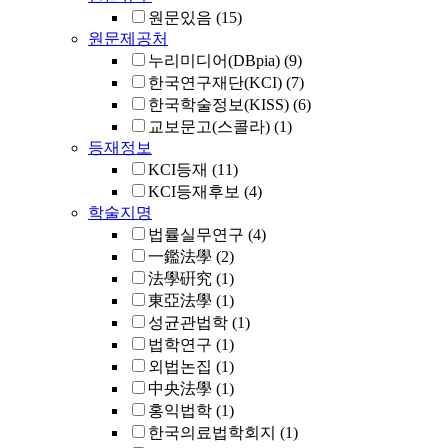
원문있음
(15)
원문제공처
누리미디어(DBpia)
(9)
한국연구재단(KCI)
(7)
한국학술정보(KISS)
(6)
교보문고(스콜라)
(1)
등재정보
KCI등재
(11)
KCI등재후보
(4)
학술지명
법률실무연구
(4)
一鑑法學
(2)
法學硏究
(1)
東亞法學
(1)
성균관법학
(1)
법학연구
(1)
외법논집
(1)
中央法學
(1)
홍익법학
(1)
한국의료법학회지
(1)