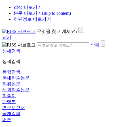
검색 바로가기
본문 바로가기(skip to content)
하단정보 바로가기
무엇을 찾고 계세요?
닫기
삭제
상세검색
상세검색
통합검색
국내학술논문
학위논문
해외학술논문
학술지
단행본
연구보고서
공개강의
버튼