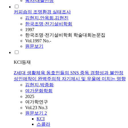
복사/대출신청
커피숍의 조명환경 실태조사
김현지
,
안옥희
,
김현진
한국조명·전기설비학회
1997
한국조명·전기설비학회 학술대회논문집
Vol.1997 No.-
원문보기
KCI등재
Z세대 생활체육 동호인들의 SNS 중독 경향성과 불안정
성인애착이 완벽주의적 자기제시 및 우울에 미치는 영향
김현지
,
박종화
여가문화학회
2025
여가학연구
Vol.23 No.3
원문보기
2
KCI
스콜라