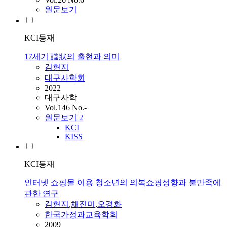
원문보기
KCI등재
17세기 諡狀의 출현과 의미
김현지
대구사학회
2022
대구사학
Vol.146 No.-
원문보기
2
KCI
KISS
KCI등재
인터넷 쇼핑몰 이용 청소년의 의복쇼핑성향과 불만족에
관한 연구
김현지
,
채진미
,
오경화
한국가정과교육학회
2009