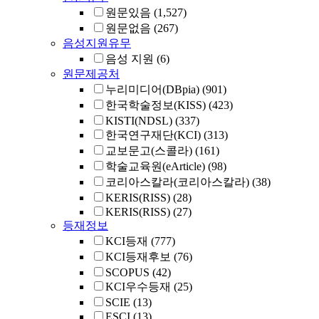
원문있음
(1,527)
원문없음
(267)
음성지원유무
음성 지원
(6)
원문제공처
누리미디어(DBpia)
(901)
한국학술정보(KISS)
(423)
KISTI(NDSL)
(337)
한국연구재단(KCI)
(313)
교보문고(스콜라)
(161)
학술교육원(eArticle)
(98)
코리아스칼라(코리아스칼라)
(38)
KERIS(RISS)
(28)
KERIS(RISS)
(27)
등재정보
KCI등재
(777)
KCI등재후보
(76)
SCOPUS
(42)
KCI우수등재
(25)
SCIE
(13)
ESCI
(13)