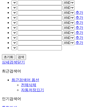
추가
추가
추가
추가
추가
추가
추가
상세검색닫기
최근검색어
최근검색어 옵션
전체삭제
자동저장끄기
인기검색어