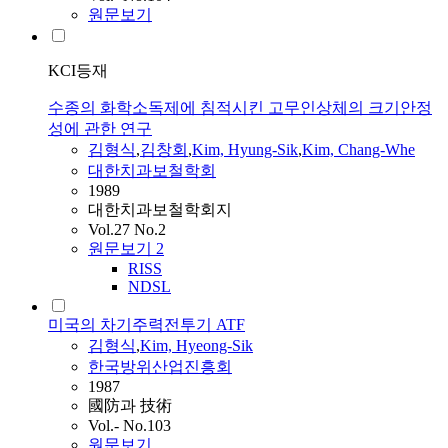
원문보기
KCI등재
수종의 화학소독제에 침적시킨 고무인상체의 크기안정
성에 관한 연구
김형식
,
김
창회
,
Kim, Hyung-Sik
,
Kim, Chang-Whe
대한치과보철학회
1989
대한치과보철학회지
Vol.27 No.2
원문보기
2
RISS
NDSL
미국의 차기주력전투기 ATF
김형식
,
Kim, Hyeong-Sik
한국방위산업진흥회
1987
國防과 技術
Vol.- No.103
원문보기