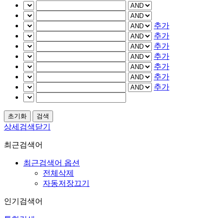
추가
추가
추가
추가
추가
추가
추가
상세검색닫기
최근검색어
최근검색어 옵션
전체삭제
자동저장끄기
인기검색어