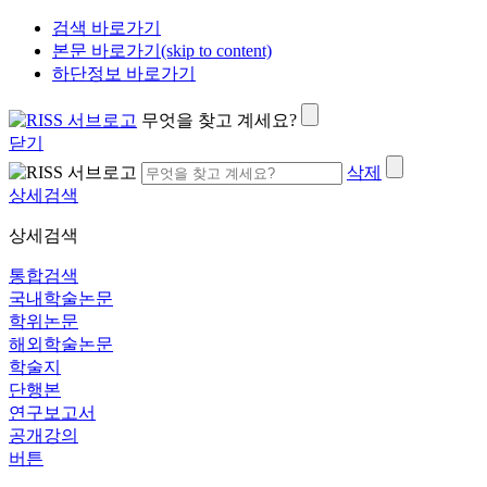
검색 바로가기
본문 바로가기(skip to content)
하단정보 바로가기
무엇을 찾고 계세요?
닫기
삭제
상세검색
상세검색
통합검색
국내학술논문
학위논문
해외학술논문
학술지
단행본
연구보고서
공개강의
버튼