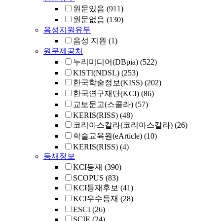
원문있음
(911)
원문없음
(130)
음성지원유무
음성 지원
(1)
원문제공처
누리미디어(DBpia)
(522)
KISTI(NDSL)
(253)
한국학술정보(KISS)
(202)
한국연구재단(KCI)
(86)
교보문고(스콜라)
(57)
KERIS(RISS)
(48)
코리아스칼라(코리아스칼라)
(26)
학술교육원(eArticle)
(10)
KERIS(RISS)
(4)
등재정보
KCI등재
(390)
SCOPUS
(83)
KCI등재후보
(41)
KCI우수등재
(28)
ESCI
(26)
SCIE
(24)