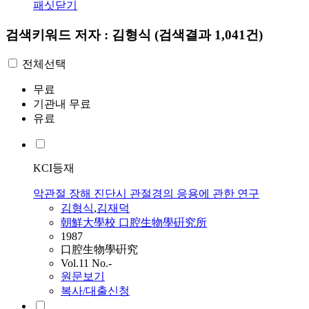
패싯닫기
검색키워드
저자 : 김형식
(검색결과 1,041건)
전체선택
무료
기관내 무료
유료
KCI등재
악관절 장해 진단시 관절경의 응용에 관한 연구
김형식
,
김
재덕
朝鮮大學校 口腔生物學硏究所
1987
口腔生物學硏究
Vol.11 No.-
원문보기
복사/대출신청