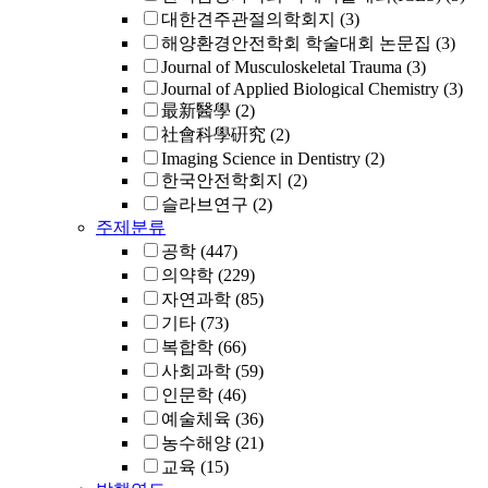
대한견주관절의학회지
(3)
해양환경안전학회 학술대회 논문집
(3)
Journal of Musculoskeletal Trauma
(3)
Journal of Applied Biological Chemistry
(3)
最新醫學
(2)
社會科學硏究
(2)
Imaging Science in Dentistry
(2)
한국안전학회지
(2)
슬라브연구
(2)
주제분류
공학
(447)
의약학
(229)
자연과학
(85)
기타
(73)
복합학
(66)
사회과학
(59)
인문학
(46)
예술체육
(36)
농수해양
(21)
교육
(15)