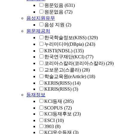
원문있음
(631)
원문없음
(72)
음성지원유무
음성 지원
(2)
원문제공처
한국학술정보(KISS)
(329)
누리미디어(DBpia)
(243)
KISTI(NDSL)
(135)
한국연구재단(KCI)
(77)
코리아스칼라(코리아스칼라)
(29)
교보문고(스콜라)
(28)
학술교육원(eArticle)
(18)
KERIS(RISS)
(14)
KERIS(RISS)
(3)
등재정보
KCI등재
(285)
SCOPUS
(72)
KCI등재후보
(23)
ESCI
(10)
3903
(8)
KCI우수등재
(3)