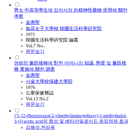
男女 中高等學生에 있어서의 向精神性藥物 使用에 關한
考察
金惠聖
梨花女子大學校 韓國生活科學硏究院
1971
韓國生活科學硏究院 論叢
Vol.7 No.-
원문보기
영幼兒 豫防接種에 對한 어머니의 知議, 態度 및 豫防接
種 實施에 關한 調査
金惠聖
서울大學校保建大學院
1976
公衆保健雜誌
Vol.13 No.2
원문보기
{5- [2-(Benzoxazol-2-ylmethylamino)ethoxy]-1-methylindol-
3-yl}acetic acid의 합성 및 베타아밀로이드 응집억제 효과
김혜성
,
전라옥