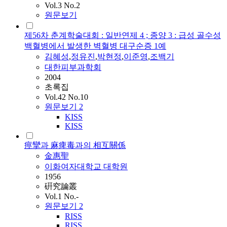
Vol.3 No.2
원문보기
제56차 춘계학술대회 : 일반연제 4 ; 종양 3 : 급성 골수성
백혈병에서 발생한 벽혈병 대구순증 1예
김혜성
,
정유진
,
박현정
,
이준영
,
조백기
대한피부과학회
2004
초록집
Vol.42 No.10
원문보기
2
KISS
KISS
痙攣과 麻痺毒과의 相互關係
金惠聖
이화여자대학교 대학원
1956
硏究論叢
Vol.1 No.-
원문보기
2
RISS
RISS