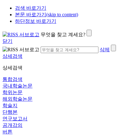
검색 바로가기
본문 바로가기(skip to content)
하단정보 바로가기
무엇을 찾고 계세요?
닫기
삭제
상세검색
상세검색
통합검색
국내학술논문
학위논문
해외학술논문
학술지
단행본
연구보고서
공개강의
버튼