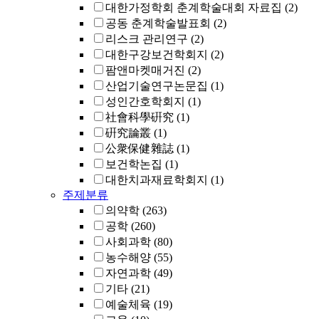
대한가정학회 춘계학술대회 자료집
(2)
공동 춘계학술발표회
(2)
리스크 관리연구
(2)
대한구강보건학회지
(2)
팜앤마켓매거진
(2)
산업기술연구논문집
(1)
성인간호학회지
(1)
社會科學硏究
(1)
硏究論叢
(1)
公衆保健雜誌
(1)
보건학논집
(1)
대한치과재료학회지
(1)
주제분류
의약학
(263)
공학
(260)
사회과학
(80)
농수해양
(55)
자연과학
(49)
기타
(21)
예술체육
(19)