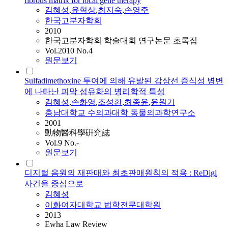
fibrous matrix for local gene therapy
김혜성
,
유혁상
,
최지숙
,
손영주
한국고분자학회
2010
한국고분자학회 학술대회 연구논문 초록집
Vol.2010 No.4
원문보기
Sulfadimethoxine 투여에 의해 유발된 갑상선 증식성 병변
에 나타난 피막 섬유화의 병리학적 특성
김혜성
,
손화영
,
조성환
,
최종윤
,
윤원기
충남대학교 수의과대학 동물의과학연구소
2001
動物醫科學硏究誌
Vol.9 No.-
원문보기
디지털 음원의 재판매와 최초판매원칙의 적용 : ReDigi
사건을 중심으로
김혜성
이화여자대학교 법학전문대학원
2013
Ewha Law Review