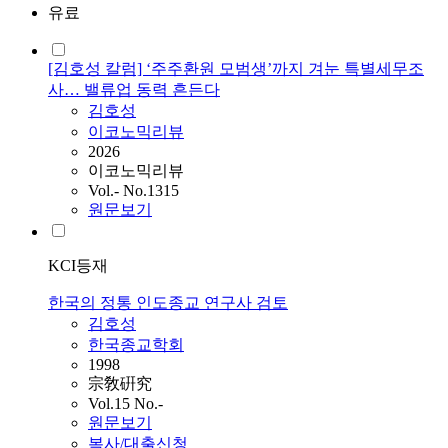
유료
[김호성 칼럼] ‘주주환원 모범생’까지 겨눈 특별세무조
사… 밸류업 동력 흔든다
김호성
이코노믹리뷰
2026
이코노믹리뷰
Vol.- No.1315
원문보기
KCI등재
한국의 정통 인도종교 연구사 검토
김호성
한국종교학회
1998
宗敎硏究
Vol.15 No.-
원문보기
복사/대출신청