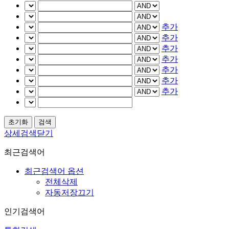
추가
추가
추가
추가
추가
추가
추가
상세검색닫기
최근검색어
최근검색어 옵션
전체삭제
자동저장끄기
인기검색어