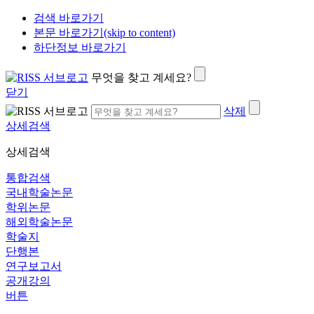
검색 바로가기
본문 바로가기(skip to content)
하단정보 바로가기
무엇을 찾고 계세요?
닫기
삭제
상세검색
상세검색
통합검색
국내학술논문
학위논문
해외학술논문
학술지
단행본
연구보고서
공개강의
버튼