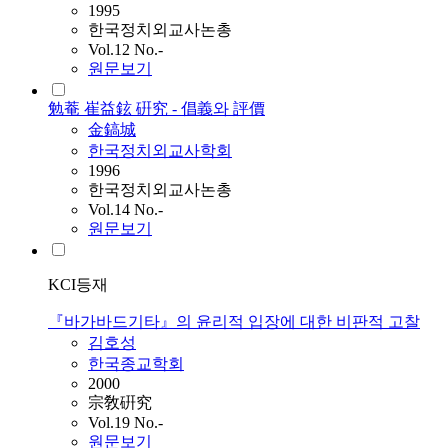
1995
한국정치외교사논총
Vol.12 No.-
원문보기
勉菴 崔益鉉 硏究 - 倡義와 評價
金鎬城
한국정치외교사학회
1996
한국정치외교사논총
Vol.14 No.-
원문보기
KCI등재
『바가바드기타』의 윤리적 입장에 대한 비판적 고찰
김호성
한국종교학회
2000
宗敎硏究
Vol.19 No.-
원문보기