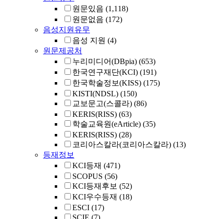
원문있음
(1,118)
원문없음
(172)
음성지원유무
음성 지원
(4)
원문제공처
누리미디어(DBpia)
(653)
한국연구재단(KCI)
(191)
한국학술정보(KISS)
(175)
KISTI(NDSL)
(150)
교보문고(스콜라)
(86)
KERIS(RISS)
(63)
학술교육원(eArticle)
(35)
KERIS(RISS)
(28)
코리아스칼라(코리아스칼라)
(13)
등재정보
KCI등재
(471)
SCOPUS
(56)
KCI등재후보
(52)
KCI우수등재
(18)
ESCI
(17)
SCIE
(7)