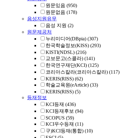
원문있음
(950)
원문없음
(178)
음성지원유무
음성 지원
(2)
원문제공처
누리미디어(DBpia)
(307)
한국학술정보(KISS)
(293)
KISTI(NDSL)
(216)
교보문고(스콜라)
(141)
한국연구재단(KCI)
(125)
코리아스칼라(코리아스칼라)
(117)
KERIS(RISS)
(62)
학술교육원(eArticle)
(33)
KERIS(RISS)
(5)
등재정보
KCI등재
(436)
KCI등재후보
(94)
SCOPUS
(59)
KCI우수등재
(11)
구)KCI등재(통합)
(10)
ESCI
(5)