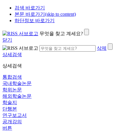
검색 바로가기
본문 바로가기(skip to content)
하단정보 바로가기
무엇을 찾고 계세요?
닫기
삭제
상세검색
상세검색
통합검색
국내학술논문
학위논문
해외학술논문
학술지
단행본
연구보고서
공개강의
버튼