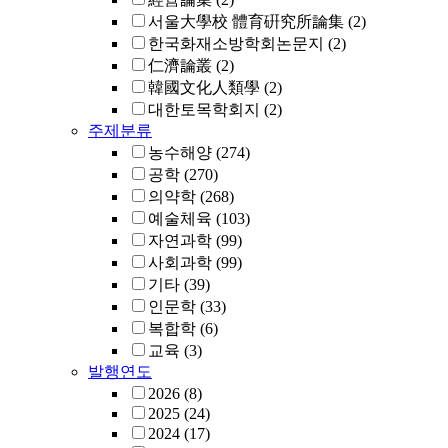
서울大學校 體育硏究所論集
(2)
한국화재소방학회논문지
(2)
仁濟論叢
(2)
韓國文化人類學
(2)
대한토목학회지
(2)
주제분류
농수해양
(274)
공학
(270)
의약학
(268)
예술체육
(103)
자연과학
(99)
사회과학
(99)
기타
(39)
인문학
(33)
복합학
(6)
교육
(3)
발행연도
2026
(8)
2025
(24)
2024
(17)