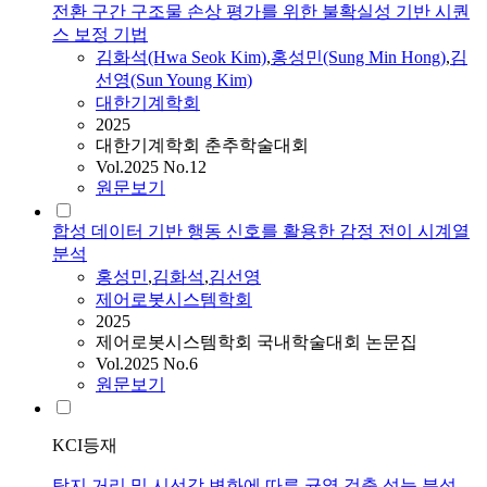
전환 구간 구조물 손상 평가를 위한 불확실성 기반 시퀀
스 보정 기법
김화석
(Hwa Seok Kim)
,
홍성민(Sung Min Hong)
,
김
선영(Sun Young Kim)
대한기계학회
2025
대한기계학회 춘추학술대회
Vol.2025 No.12
원문보기
합성 데이터 기반 행동 신호를 활용한 감정 전이 시계열
분석
홍성민
,
김화석
,
김선영
제어로봇시스템학회
2025
제어로봇시스템학회 국내학술대회 논문집
Vol.2025 No.6
원문보기
KCI등재
탐지 거리 및 시선각 변화에 따른 균열 검출 성능 분석