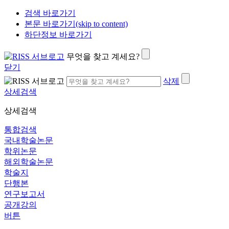
검색 바로가기
본문 바로가기(skip to content)
하단정보 바로가기
무엇을 찾고 계세요?
닫기
삭제
상세검색
상세검색
통합검색
국내학술논문
학위논문
해외학술논문
학술지
단행본
연구보고서
공개강의
버튼