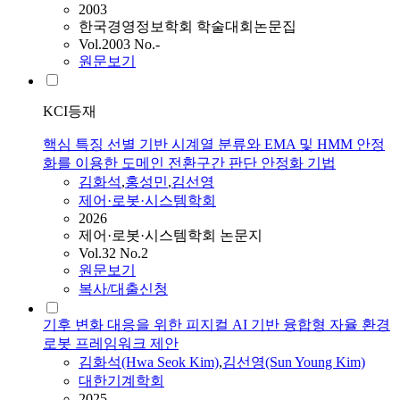
2003
한국경영정보학회 학술대회논문집
Vol.2003 No.-
원문보기
KCI등재
핵심 특징 선별 기반 시계열 분류와 EMA 및 HMM 안정
화를 이용한 도메인 전환구간 판단 안정화 기법
김화석
,
홍성민
,
김선영
제어·로봇·시스템학회
2026
제어·로봇·시스템학회 논문지
Vol.32 No.2
원문보기
복사/대출신청
기후 변화 대응을 위한 피지컬 AI 기반 융합형 자율 환경
로봇 프레임워크 제안
김화석
(Hwa Seok Kim)
,
김선영(Sun Young Kim)
대한기계학회
2025