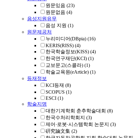
원문있음
(23)
원문없음
(4)
음성지원유무
음성 지원
(1)
원문제공처
누리미디어(DBpia)
(16)
KERIS(RISS)
(4)
한국학술정보(KISS)
(4)
한국연구재단(KCI)
(1)
교보문고(스콜라)
(1)
학술교육원(eArticle)
(1)
등재정보
KCI등재
(8)
SCOPUS
(1)
ESCI
(1)
학술지명
대한기계학회 춘추학술대회
(8)
한국수처리학회지
(3)
제어·로봇·시스템학회 논문지
(3)
硏究論文集
(2)
한국자동차공학회 지회 학술대회 논문집