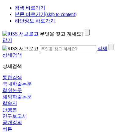
검색 바로가기
본문 바로가기(skip to content)
하단정보 바로가기
무엇을 찾고 계세요?
닫기
삭제
상세검색
상세검색
통합검색
국내학술논문
학위논문
해외학술논문
학술지
단행본
연구보고서
공개강의
버튼