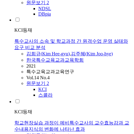
원문보기
2
NDSL
DBpia
KCI등재
특수교사의 소속 및 학교과정 간 원격수업 운영 실태와
요구 비교 분석
김희규
(
Kim
Hee
-
gyu
)
,
김주혜(
Kim
Joo-hye)
한국특수교육교과교육학회
2021
특수교육교과교육연구
Vol.14 No.4
원문보기
2
KCI
스콜라
KCI등재
학교현장실습 과정이 예비특수교사의 교수효능감과 교
수내용지식의 변화에 나타난 효과