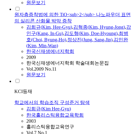
원문보기
원자층증착법에 의한 TiO<sub>2</sub> 나노파우더 표면
의 실리콘 산화물 박막 증착
김희규
(
Kim
,
Hee
-
Gyu
)
,
김혁종(
Kim
, Hyung-Jong)
,
강
인구(Kang, In-Gu)
,
김도형(
Kim
, Doe-Hyoung)
,
최병
호(Choi, Byung-Ho)
,
정상진(Jung, Sang-Jin)
,
김민완
(
Kim
, Min-Wan)
한국신재생에너지학회
2009
한국신재생에너지학회 학술대회논문집
Vol.2009 No.11
원문보기
KCI등재
학교에서의 학습조직 구성준거 탐색
김희규
(
Kim
Hee
-
Gyu
)
한국홀리스틱융합교육학회
2003
홀리스틱융합교육연구
Vol.7 No.1