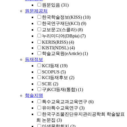
원문있음
(31)
원문제공처
한국학술정보(KISS)
(10)
한국연구재단(KCI)
(9)
교보문고(스콜라)
(8)
누리미디어(DBpia)
(7)
KERIS(RISS)
(4)
KISTI(NDSL)
(4)
학술교육원(eArticle)
(1)
등재정보
KCI등재
(19)
SCOPUS
(5)
KCI등재후보
(2)
SCIE
(2)
구)KCI등재(통합)
(1)
학술지명
특수교육교과교육연구
(6)
유아특수교육연구
(3)
한국구조물진단유지관리공학회 학술발표
회 논문집
(3)
미생물학회지
(2)