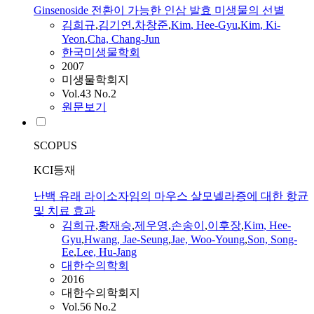
Ginsenoside 전환이 가능한 인삼 발효 미생물의 선별
김희규
,
김기연
,
차창준
,
Kim
,
Hee
-
Gyu
,
Kim
, Ki-
Yeon
,
Cha, Chang-Jun
한국미생물학회
2007
미생물학회지
Vol.43 No.2
원문보기
SCOPUS
KCI등재
난백 유래 라이소자임의 마우스 살모넬라증에 대한 항균
및 치료 효과
김희규
,
황재승
,
제우영
,
손송이
,
이후장
,
Kim
,
Hee
-
Gyu
,
Hwang, Jae-Seung
,
Jae, Woo-Young
,
Son, Song-
Ee
,
Lee, Hu-Jang
대한수의학회
2016
대한수의학회지
Vol.56 No.2