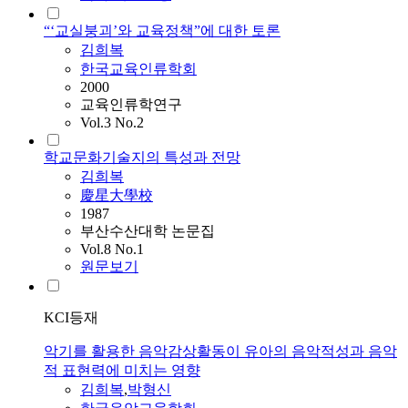
“‘교실붕괴’와 교육정책”에 대한 토론
김희복
한국교육인류학회
2000
교육인류학연구
Vol.3 No.2
학교문화기술지의 특성과 전망
김희복
慶星大學校
1987
부산수산대학 논문집
Vol.8 No.1
원문보기
KCI등재
악기를 활용한 음악감상활동이 유아의 음악적성과 음악
적 표현력에 미치는 영향
김희복
,
박형신