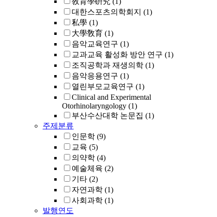
敎育學硏究
(1)
대한스포츠의학회지
(1)
私學
(1)
大學敎育
(1)
음악교육연구
(1)
교과교육 활성화 방안 연구
(1)
조직공학과 재생의학
(1)
음악응용연구
(1)
열린부모교육연구
(1)
Clinical and Experimental
Otorhinolaryngology
(1)
부산수산대학 논문집
(1)
주제분류
인문학
(9)
교육
(5)
의약학
(4)
예술체육
(2)
기타
(2)
자연과학
(1)
사회과학
(1)
발행연도