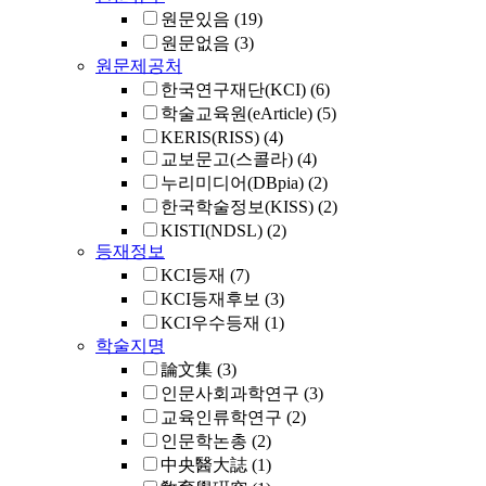
원문있음
(19)
원문없음
(3)
원문제공처
한국연구재단(KCI)
(6)
학술교육원(eArticle)
(5)
KERIS(RISS)
(4)
교보문고(스콜라)
(4)
누리미디어(DBpia)
(2)
한국학술정보(KISS)
(2)
KISTI(NDSL)
(2)
등재정보
KCI등재
(7)
KCI등재후보
(3)
KCI우수등재
(1)
학술지명
論文集
(3)
인문사회과학연구
(3)
교육인류학연구
(2)
인문학논총
(2)
中央醫大誌
(1)