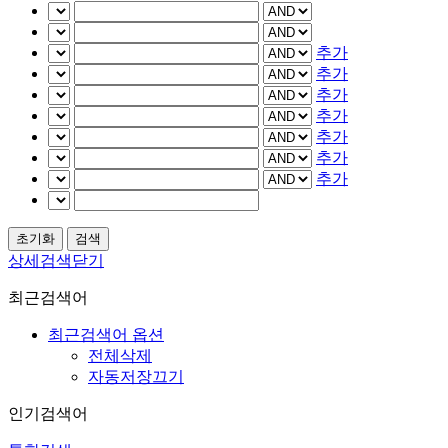
추가
추가
추가
추가
추가
추가
추가
상세검색닫기
최근검색어
최근검색어 옵션
전체삭제
자동저장끄기
인기검색어