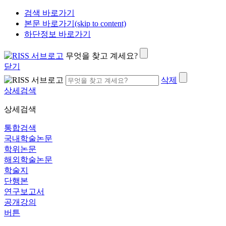
검색 바로가기
본문 바로가기(skip to content)
하단정보 바로가기
무엇을 찾고 계세요?
닫기
삭제
상세검색
상세검색
통합검색
국내학술논문
학위논문
해외학술논문
학술지
단행본
연구보고서
공개강의
버튼