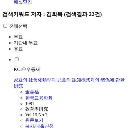
패싯닫기
검색키워드
저자 : 김희복
(검색결과 22건)
전체선택
무료
기관내 무료
유료
KCI우수등재
家庭의 社會化類型과 兒童의 認知樣式과의 關係에 관한
硏究
金喜福
한국교육학회
1981
敎育學硏究
Vol.19 No.2
원문보기
복사/대출신청