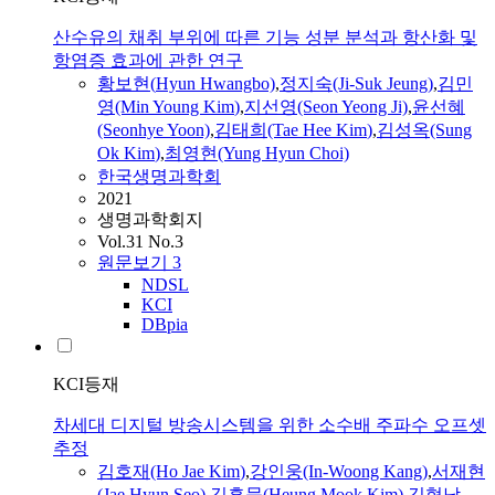
산수유의 채취 부위에 따른 기능 성분 분석과 항산화 및
항염증 효과에 관한 연구
황보
현
(
Hyun
Hwangbo)
,
정지숙(Ji-Suk Jeung)
,
김
민
영(Min Young
Kim
)
,
지선영(Seon Yeong Ji)
,
윤선혜
(Seonhye Yoon)
,
김
태희(Tae Hee
Kim
)
,
김
성옥(Sung
Ok
Kim
)
,
최영
현
(Yung
Hyun
Choi)
한국생명과학회
2021
생명과학회지
Vol.31 No.3
원문보기
3
NDSL
KCI
DBpia
KCI등재
차세대 디지털 방송시스템을 위한 소수배 주파수 오프셋
추정
김
호재(Ho Jae
Kim
)
,
강인웅(In-Woong Kang)
,
서재
현
(Jae
Hyun
Seo)
,
김
흥묵(Heung Mook
Kim
)
,
김
형남