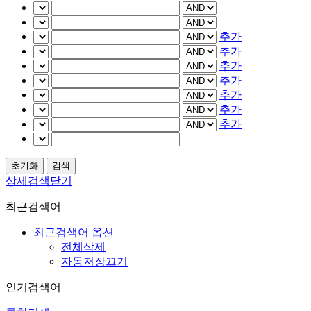
추가
추가
추가
추가
추가
추가
추가
상세검색닫기
최근검색어
최근검색어 옵션
전체삭제
자동저장끄기
인기검색어