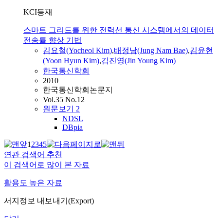
KCI등재
스마트 그리드를 위한 전력선 통신 시스템에서의 데이터
전송률 향상 기법
김
요철(Yocheol
Kim
)
,
배정남(Jung Nam Bae)
,
김
윤
현
(Yoon
Hyun
Kim
)
,
김
진영(Jin Young
Kim
)
한국통신학회
2010
한국통신학회논문지
Vol.35 No.12
원문보기
2
NDSL
DBpia
1
2
3
4
5
연관 검색어 추천
이 검색어로 많이 본 자료
활용도 높은 자료
서지정보 내보내기(Export)