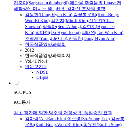
지충이(Sargassum thunbergii) 에탄올 추출물의 Lipase 저
해활성에 미치는 열, pH 및 감마선 조사의 영향
김
동
현
(Dong-
Hyun
Kim
)
,
김
꽃봉우리(Koth-Bong-
Woo-Ri
Kim
)
,
김
민지(Min-Ji
Kim
)
,
선우찬(Chan
Sunwoo)
,
정슬아(Seul-A Jung)
,
김
현지(
Hyun
-Jee
Kim
)
,
정다
현
(Da-
Hyun
Jeong)
,
김
태완(Tae-Wan
Kim
)
,
조영제(Young-Je Cho)
,
안동
현
(Dong-
Hyun
Ahn)
한국식품영양과학회
2012
한국식품영양과학회지
Vol.41 No.4
원문보기
2
NDSL
DBpia
SCOPUS
KCI등재
감초 첨가에 의한 탁주의 저장성 및 품질증진 효과
김
아람(Ah-Ram
Kim
)
,
이소영(So-Young Lee)
,
김
꽃봉
우리(Koth-Bong-Woo-Ri
Kim
)
,
송유진(Eu-Jin Song)
,