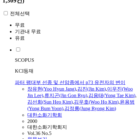
1,309건)
전체선택
무료
기관내 무료
유료
SCOPUS
KCI등재
파터 팽대부 선종 및 선암종에서 p73 유전자의 변이
장유
현
(Yoo
Hyun
Jang)
,
김
진(Jin
Kim
)
,
이우진(Woo
Jin Lee)
,
류지곤(Jin Gon Ryu)
,
김
용태(Yong Tae
Kim
)
,
김
선회(Sun Heo
Kim
)
,
김
우호(Woo Ho
Kim
)
,
윤용범
(Yong Bum Yoon)
,
김
정룡(Jung Ryong
Kim
)
대한소화기학회
2000
대한소화기학회지
Vol.36 No.5