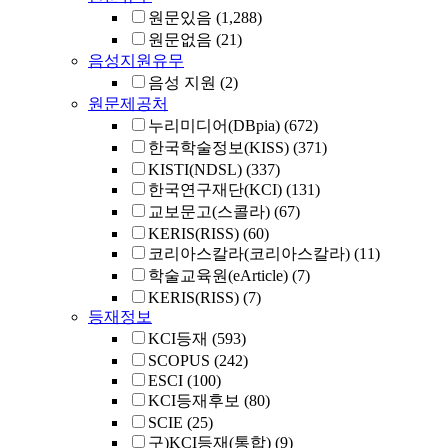
원문있음
(1,288)
원문없음
(21)
음성지원유무
음성 지원
(2)
원문제공처
누리미디어(DBpia)
(672)
한국학술정보(KISS)
(371)
KISTI(NDSL)
(337)
한국연구재단(KCI)
(131)
교보문고(스콜라)
(67)
KERIS(RISS)
(60)
코리아스칼라(코리아스칼라)
(11)
학술교육원(eArticle)
(7)
KERIS(RISS)
(7)
등재정보
KCI등재
(593)
SCOPUS
(242)
ESCI
(100)
KCI등재후보
(80)
SCIE
(25)
구)KCI등재(통합)
(9)