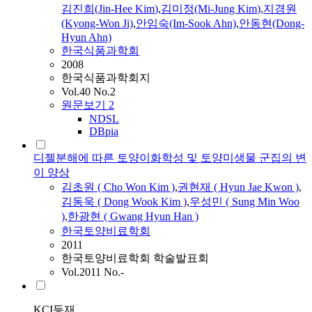
김
진희(Jin-Hee
Kim
)
,
김
미정(Mi-Jung
Kim
)
,
지경원
(Kyong-Won Ji)
,
안임숙(Im-Sook Ahn)
,
안동
현
(Dong-
Hyun
Ahn)
한국식품과학회
2008
한국식품과학회지
Vol.40 No.2
원문보기
2
NDSL
DBpia
디젤분해에 따른 토양이화학성 및 토양미생물 군집의 변
이 양상
김
초원 ( Cho Won
Kim
)
,
권현재 (
Hyun
Jae Kwon )
,
김
동욱 ( Dong Wook
Kim
)
,
우성민 ( Sung Min Woo
)
,
한광
현
( Gwang
Hyun
Han )
한국토양비료학회
2011
한국토양비료학회 학술발표회
Vol.2011 No.-
KCI등재