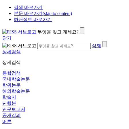
검색 바로가기
본문 바로가기(skip to content)
하단정보 바로가기
무엇을 찾고 계세요?
닫기
삭제
상세검색
상세검색
통합검색
국내학술논문
학위논문
해외학술논문
학술지
단행본
연구보고서
공개강의
버튼