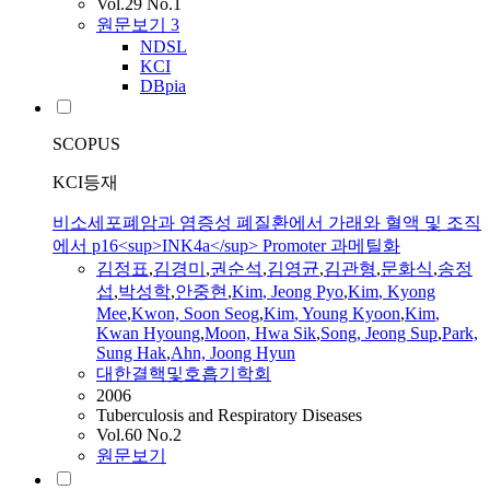
Vol.29 No.1
원문보기
3
NDSL
KCI
DBpia
SCOPUS
KCI등재
비소세포폐암과 염증성 폐질환에서 가래와 혈액 및 조직
에서 p16<sup>INK4a</sup> Promoter 과메틸화
김
정표
,
김
경미
,
권순석
,
김
영균
,
김
관형
,
문화식
,
송정
섭
,
박성학
,
안중
현
,
Kim
, Jeong Pyo
,
Kim
, Kyong
Mee
,
Kwon, Soon Seog
,
Kim
, Young Kyoon
,
Kim
,
Kwan Hyoung
,
Moon, Hwa Sik
,
Song, Jeong Sup
,
Park,
Sung Hak
,
Ahn, Joong
Hyun
대한결핵및호흡기학회
2006
Tuberculosis and Respiratory Diseases
Vol.60 No.2
원문보기