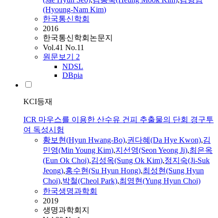
(Hyoung-Nam
Kim
)
한국통신학회
2016
한국통신학회논문지
Vol.41 No.11
원문보기
2
NDSL
DBpia
KCI등재
ICR 마우스를 이용한 산수유 건피 추출물의 단회 경구투
여 독성시험
황보
현
(
Hyun
Hwang-Bo)
,
권다혜(Da Hye Kwon)
,
김
민영(Min Young
Kim
)
,
지선영(Seon Yeong Ji)
,
최은옥
(Eun Ok Choi)
,
김
성옥(Sung Ok
Kim
)
,
정지숙(Ji-Suk
Jeong)
,
홍수
현
(Su
Hyun
Hong)
,
최성
현
(Sung
Hyun
Choi)
,
박철(Cheol Park)
,
최영
현
(Yung
Hyun
Choi)
한국생명과학회
2019
생명과학회지