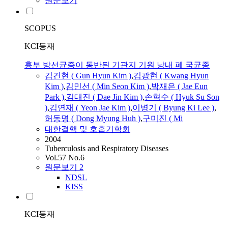
원문보기
SCOPUS
KCI등재
흉부 방선균증이 동반된 기관지 기원 낭내 폐 국균종
김
건
현
( Gun
Hyun
Kim
)
,
김
광
현
( Kwang
Hyun
Kim
)
,
김
민선 ( Min Seon
Kim
)
,
박재은 ( Jae Eun
Park )
,
김
대진 ( Dae Jin
Kim
)
,
손혁수 ( Hyuk Su Son
)
,
김
연재 ( Yeon Jae
Kim
)
,
이병기 ( Byung Ki Lee )
,
허동명 ( Dong Myung Huh )
,
구미진 ( Mi
대한결핵 및 호흡기학회
2004
Tuberculosis and Respiratory Diseases
Vol.57 No.6
원문보기
2
NDSL
KISS
KCI등재