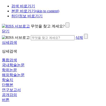
검색 바로가기
본문 바로가기(skip to content)
하단정보 바로가기
무엇을 찾고 계세요?
닫기
삭제
상세검색
상세검색
통합검색
국내학술논문
학위논문
해외학술논문
학술지
단행본
연구보고서
공개강의
버튼