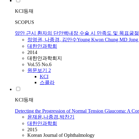
KCI등재
SCOPUS
양안 근시 환자의 단안백내장 수술 시 만족도 및 목표굴
정영권,
나종경
, 김만수Young Kwon Chung MD Jong 
대한안과학회
2014
대한안과학회지
Vol.55 No.6
원문보기
2
KCI
스콜라
KCI등재
Detecting the Progression of Normal Tension Glaucoma: A Co
윤재윤
,
나종경
,
박찬기
대한안과학회
2015
Korean Journal of Ophthalmology