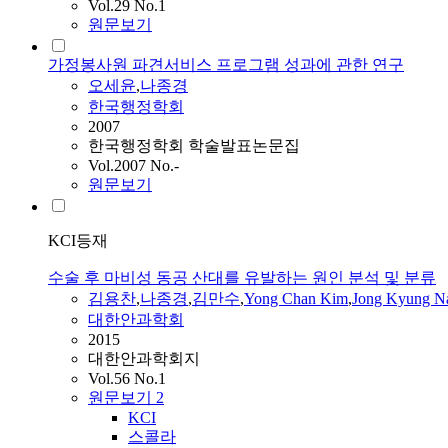
Vol.29 No.1
원문보기
가정봉사원 파견서비스 프로그램 성과에 관한 연구
오세윤
,
나종경
한국행정학회
2007
한국행정학회 학술발표논문집
Vol.2007 No.-
원문보기
KCI등재
수술 후 마비성 동공 산대를 유발하는 원인 분석 및 분류
김용찬
,
나종경
,
김만수
,
Yong Chan Kim
,
Jong Kyung N
대한안과학회
2015
대한안과학회지
Vol.56 No.1
원문보기
2
KCI
스콜라