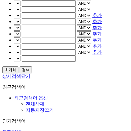
추가
추가
추가
추가
추가
추가
추가
상세검색닫기
최근검색어
최근검색어 옵션
전체삭제
자동저장끄기
인기검색어