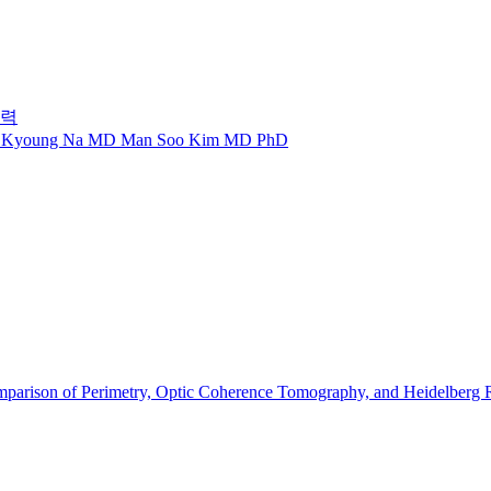
절력
Kyoung Na MD Man Soo Kim MD PhD
mparison of Perimetry, Optic Coherence Tomography, and Heidelberg