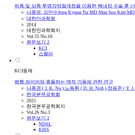
하측 및 상측 투명각막절개창을 이용한 백내장 수술 후 난
나종경
, 김만수Jong Kyung Na MD Man Soo Kim MD
대한안과학회
2014
대한안과학회지
Vol.55 No.10
원문보기
2
KCI
스콜라
KCI등재
평행 와이어와 충돌하는 액적 거동에 관한 연구
나종경
( J. K. Na )
,
노동환 ( D. H. Noh )
,
정용준 ( Y. J. 
한국분무공학회
2021
한국분무공학회지
Vol.26 No.3
원문보기
2
NDSL
KISS