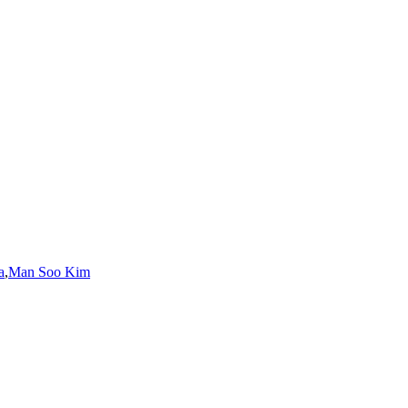
a
,
Man Soo Kim