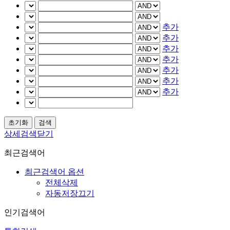
추가
추가
추가
추가
추가
추가
추가
상세검색닫기
최근검색어
최근검색어 옵션
전체삭제
자동저장끄기
인기검색어