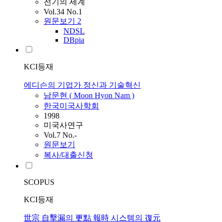
전기의 세계
Vol.34 No.1
원문보기
2
NDSL
DBpia
KCI등재
에디슨의 기업가 정신과 기술혁신
남문현
(
Moon
Hyon
Nam
)
한국미국사학회
1998
미국사연구
Vol.7 No.-
원문보기
복사/대출신청
SCOPUS
KCI등재
世宗 自擊漏의 更點 報時 시스템의 復元