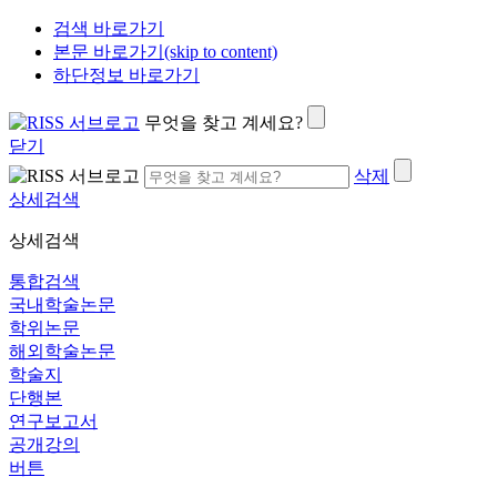
검색 바로가기
본문 바로가기(skip to content)
하단정보 바로가기
무엇을 찾고 계세요?
닫기
삭제
상세검색
상세검색
통합검색
국내학술논문
학위논문
해외학술논문
학술지
단행본
연구보고서
공개강의
버튼