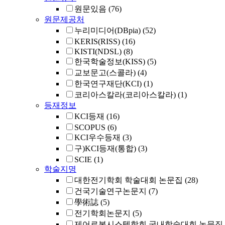
원문있음
(76)
원문제공처
누리미디어(DBpia)
(52)
KERIS(RISS)
(16)
KISTI(NDSL)
(8)
한국학술정보(KISS)
(5)
교보문고(스콜라)
(4)
한국연구재단(KCI)
(1)
코리아스칼라(코리아스칼라)
(1)
등재정보
KCI등재
(16)
SCOPUS
(6)
KCI우수등재
(3)
구)KCI등재(통합)
(3)
SCIE
(1)
학술지명
대한전기학회 학술대회 논문집
(28)
건국기술연구논문지
(7)
學術誌
(5)
전기학회논문지
(5)
제어로봇시스템학회 국내학술대회 논문집