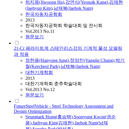
하지웅(Jiwoong Ha)
,
강연식(Yeonsik Kang)
,
김재현
(Jaehyun Kim)
,
남재복
(
Jaebok
Nam
)
한국자동차공학회
2013
한국자동차공학회 학술대회 및 전시회
Vol.2013 No.11
원문보기
21-Cr 페라이트계 스테인리스강의 기계적 물성 모델링
과 적용
정한용(Hanyong Jung)
,
정양진(Yangjin Chung)
,
박기
철(Keecheol Park)
,
남재복
(
Jaebok
Nam
)
대한기계학회
2013
대한기계학회 춘추학술대회
Vol.2013 No.12
원문보기
FutureSteelVehicle - Steel Technology Assessment and
Design Optimization
Seungtaek Hong(홍승택)
,
Soonyong Kwon(권순
용)
,
Jaehyun Kim(김재현)
,
Jaebok
Nam
(
남재
복
)
,
Sungho Park(박성호)