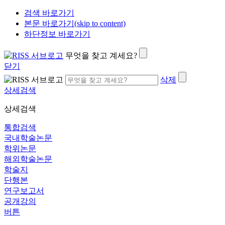
검색 바로가기
본문 바로가기(skip to content)
하단정보 바로가기
무엇을 찾고 계세요?
닫기
삭제
상세검색
상세검색
통합검색
국내학술논문
학위논문
해외학술논문
학술지
단행본
연구보고서
공개강의
버튼