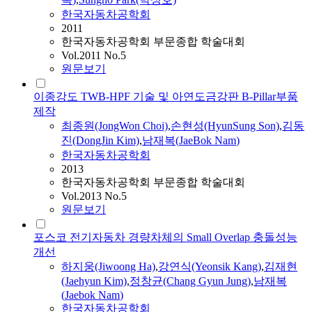
한국자동차공학회
2011
한국자동차공학회 부문종합 학술대회
Vol.2011 No.5
원문보기
이종강도 TWB-HPF 기술 및 아연도금강판 B-Pillar부품
제작
최종원(JongWon Choi)
,
손현성(HyunSung Son)
,
김동
진(DongJin Kim)
,
남재복
(
JaeBok
Nam
)
한국자동차공학회
2013
한국자동차공학회 부문종합 학술대회
Vol.2013 No.5
원문보기
포스코 전기자동차 경량차체의 Small Overlap 충돌성능
개선
하지웅(Jiwoong Ha)
,
강연식(Yeonsik Kang)
,
김재현
(Jaehyun Kim)
,
정창균(Chang Gyun Jung)
,
남재복
(
Jaebok
Nam
)
한국자동차공학회